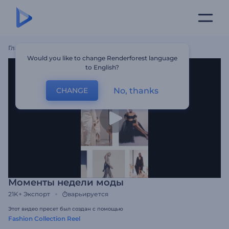
Главная
Шаблоны
Моменты Недели Моды
Would you like to change Renderforest language
to English?
No, thanks
CHANGE
Моменты недели моды
21K+
Экспорт
варьируется
Этот видео пресет был создан с помощью
Fashion Collection Reel