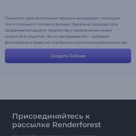
Покажите свои актуальные проекты интерьера с помощью
этого стильного готового ролика. Идеально подходит для
продвижения вашего творчества и привлечения новых
клиентов в соцсетях. Легко настраивается — добавьте
фотографии и видео из портфолио или используйте ролик как
есть для профессионального и эффектного показа. Создайте
сейчас и поднимите уровень своей страницы!
Создать Сейчас
Присоединяйтесь к
рассылке Renderforest