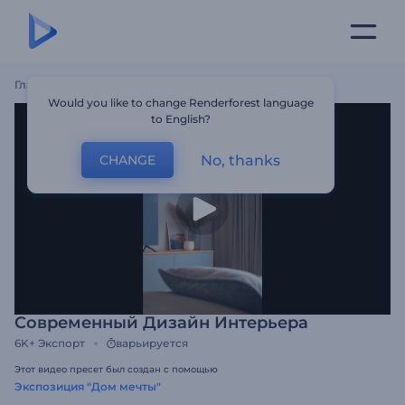
Главная
Шаблоны
Современный Дизайн Интерьера
Would you like to change Renderforest language
to English?
No, thanks
CHANGE
Современный Дизайн Интерьера
6K+
Экспорт
варьируется
Этот видео пресет был создан с помощью
Экспозиция "Дом мечты"