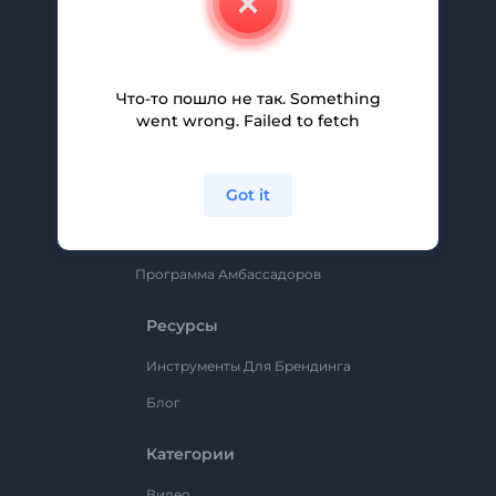
Вакансии
Помощь И Поддержка
Партнерская Программа
Что-то пошло не так. Something
went wrong. Failed to fetch
Политика Конфиденциальности
Условия И Положения
Got it
Карта Сайта
Renderforest
Программа Амбассадоров
Ресурсы
Инструменты Для Брендинга
Блог
Категории
Видео