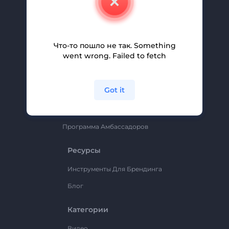
Вакансии
Помощь И Поддержка
Партнерская Программа
Что-то пошло не так. Something
went wrong. Failed to fetch
Политика Конфиденциальности
Условия И Положения
Got it
Карта Сайта
Renderforest
Программа Амбассадоров
Ресурсы
Инструменты Для Брендинга
Блог
Категории
Видео