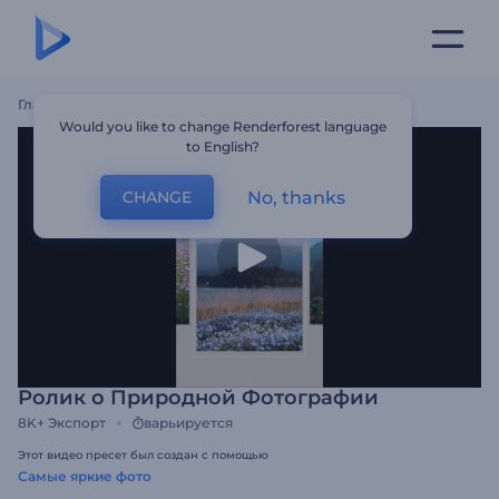
Главная
Шаблоны
Ролик О Природной Фотографии
Would you like to change Renderforest language
to English?
No, thanks
CHANGE
Ролик о Природной Фотографии
8K+
Экспорт
варьируется
Этот видео пресет был создан с помощью
Самые яркие фото