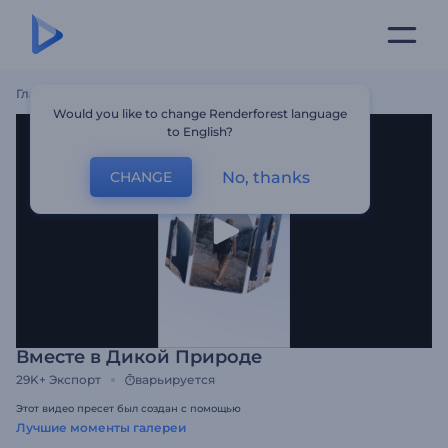
Главная
Шаблоны
Вместе В Дикой Природе
Would you like to change Renderforest language
to English?
No, thanks
CHANGE
Вместе в Дикой Природе
29K+
Экспорт
варьируется
Этот видео пресет был создан с помощью
Лучшие моменты галереи