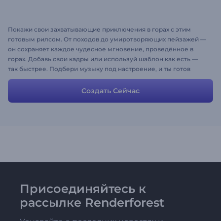
Покажи свои захватывающие приключения в горах с этим
готовым рилсом. От походов до умиротворяющих пейзажей —
он сохраняет каждое чудесное мгновение, проведённое в
горах. Добавь свои кадры или используй шаблон как есть —
так быстрее. Подбери музыку под настроение, и ты готов
делиться историей. Создай ролик и вдохнови своих
подписчиков на путешествия!
Создать Сейчас
Присоединяйтесь к
рассылке Renderforest