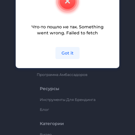
Вакансии
Помощь И Поддержка
Партнерская Программа
Что-то пошло не так. Something
went wrong. Failed to fetch
Политика Конфиденциальности
Условия И Положения
Got it
Карта Сайта
Renderforest
Программа Амбассадоров
Ресурсы
Инструменты Для Брендинга
Блог
Категории
Видео