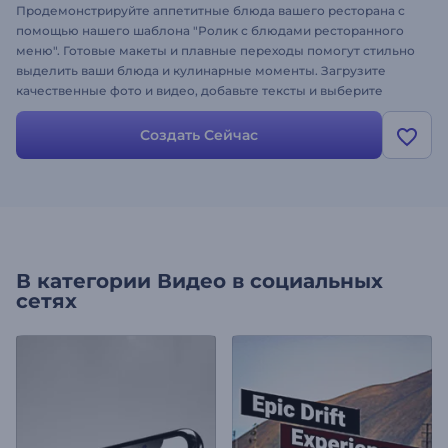
Продемонстрируйте аппетитные блюда вашего ресторана с
помощью нашего шаблона "Ролик с блюдами ресторанного
меню". Готовые макеты и плавные переходы помогут стильно
выделить ваши блюда и кулинарные моменты. Загрузите
качественные фото и видео, добавьте тексты и выберите
энергичную музыку, отражающую атмосферу вашего
ресторана. Создайте и поделитесь прямо сейчас, чтобы
Создать Сейчас
привлечь внимание любителей еды на всех социальных
платформах!
В категории
Видео в социальных
сетях