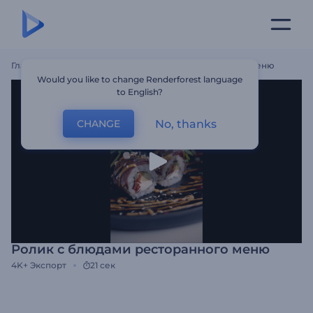
Главная
Шаблоны
Ролик С Блюдами Ресторанного Меню
Would you like to change Renderforest language
to English?
No, thanks
CHANGE
Ролик с блюдами ресторанного меню
4K+
Экспорт
21 сек