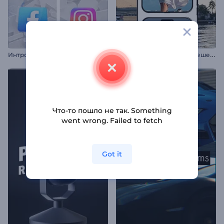
Н
аилучшие моменты путешествия
Интро: Иконки соцсетей
Что-то пошло не так. Something
went wrong. Failed to fetch
Got it