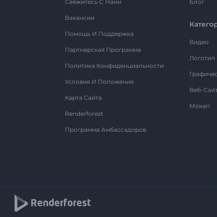
Свяжитесь С Нами
Блог
Вакансии
Катего
Помощь И Поддержка
Видео
Партнерская Программа
Логотип
Политика Конфиденциальности
Графиче
Условия И Положения
Веб-Сай
Карта Сайта
Мокап
Renderforest
Программа Амбассадоров