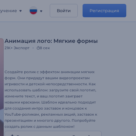
учение
Войти
Регистрация
Анимация лого: Мягкие формы
21K+
Экспорт
8 сек
Создайте ролик с эффектом анимации мягких
форм. Они придадут вашим видеопроектам
игривости и детской непосредственности. Как
использовать шаблон: загрузите свой логотип,
измените текст, и ваш логотип заиграет
новыми красками. Шаблон идеально подходит
для создания интро заставок и концовок к
YouTube-роликам, рекламных акций, заставок к
презентациям и многого другого. Попробуйте
создать ролик с данным шаблоном!