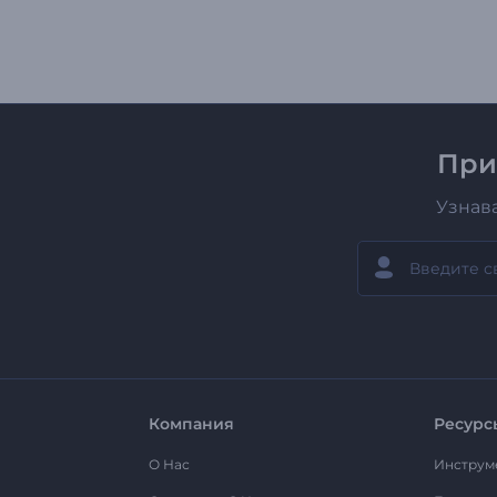
При
Узнав
Компания
Ресурс
О Нас
Инструм