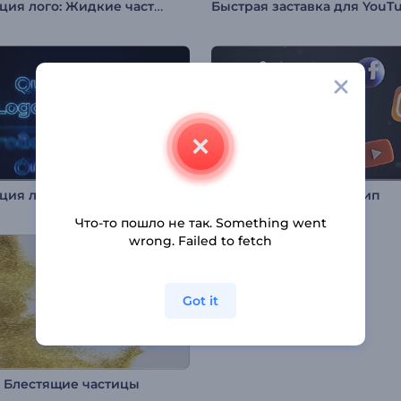
Анимация лого: Жидкие частицы
Быстрая заставка для YouT
Анимация лого: Быстрый неон
Разбивающийся логотип
Что-то пошло не так. Something went
wrong. Failed to fetch
Got it
: Блестящие частицы