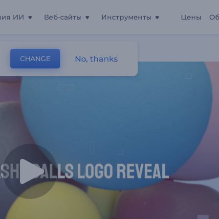
ния ИИ
Веб-сайты
Инструменты
Цены
Об
No, thanks
CHANGE