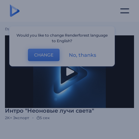
Главная
Шаблоны
Интро "Неоновые Лучи Света"
Would you like to change Renderforest language
to English?
No, thanks
CHANGE
Интро "Неоновые лучи света"
2K+
Экспорт
5 сек