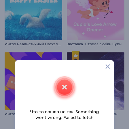
И
нтро Реалистичный Пасхальный Кролик
З
аставка "Стрела любви Купидона"
Что-то пошло не так. Something
И
нтро: Разноцветная поисковая строка
Интро Сверкающий дракон
went wrong. Failed to fetch