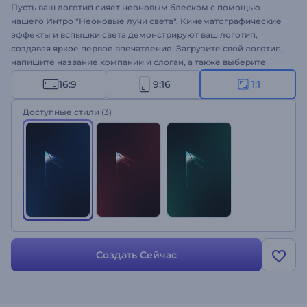
Пусть ваш логотип сияет неоновым блеском с помощью
нашего Интро "Неоновые лучи света". Кинематографические
эффекты и вспышки света демонстрируют ваш логотип,
создавая яркое первое впечатление. Загрузите свой логотип,
напишите название компании и слоган, а также выберите
подходящий саундтрек. Идеально подходит для
16:9
9:16
1:1
кинематографических интро или аутро, заставок презентаций,
запуска продуктов или любых других проектов, требующих
Доступные стили
(3)
впечатляющего представления. Создавайте прямо сейчас!
Создать Сейчас