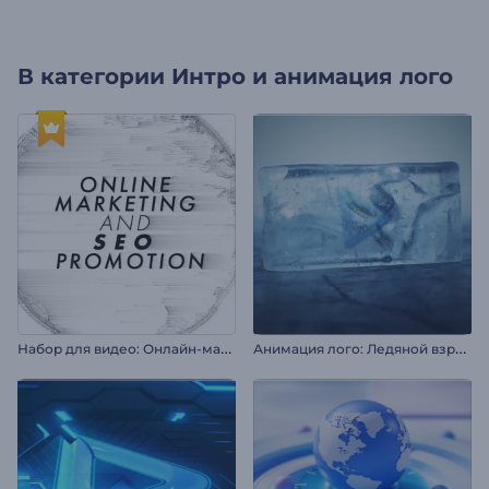
В категории
Интро и анимация лого
Н
абор для видео: Онлайн-маркетинг и SEO
А
нимация лого: Ледяной взрыв