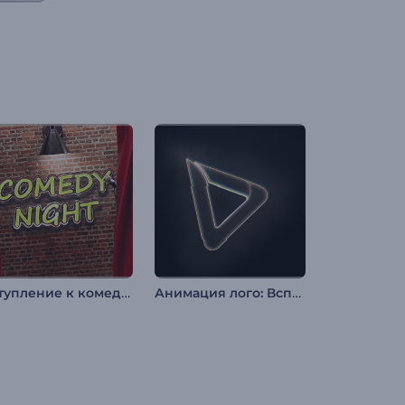
Вступление к комедийному шоу
Анимация лого: Вспышка-глитч