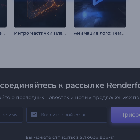
Анимация лого: Электро-глитч
Интро Частички Пламени
Анимация лого: Темная сила
соединяйтесь к рассылке Renderfo
айте о последних новостях и новых предложениях п
Присо
Вы можете отписаться в любое время