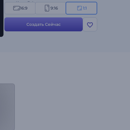
стиле Инь и Ян!
16:9
9:16
1:1
Создать Сейчас