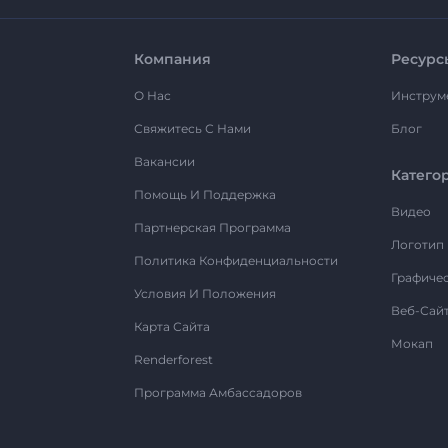
Компания
Ресурс
О Нас
Инструм
Свяжитесь С Нами
Блог
Вакансии
Катего
Помощь И Поддержка
Видео
Партнерская Программа
Логотип
Политика Конфиденциальности
Графиче
Условия И Положения
Веб-Сай
Карта Сайта
Мокап
Renderforest
Программа Амбассадоров