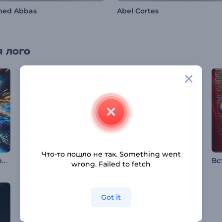
ed Abbas
Abel Cortes
 лого
Что-то пошло не так. Something went
Интро с вихрем сверкающих частиц
Интро "Светящиеся Шары"
Быстрая анимация лого
wrong. Failed to fetch
Got it