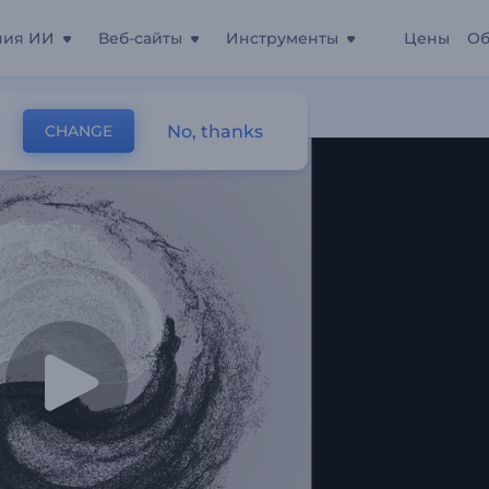
ния ИИ
Веб-сайты
Инструменты
Цены
Об
No, thanks
CHANGE