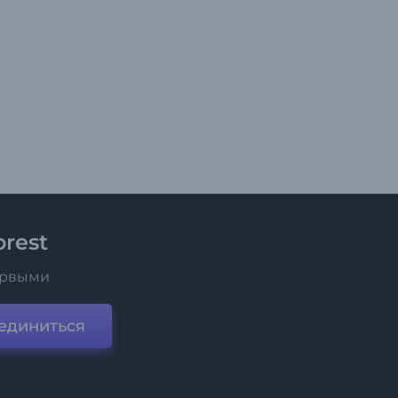
rest
ервыми
единиться