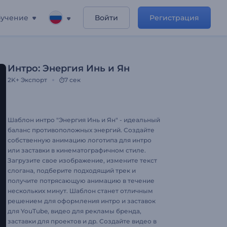
учение
Войти
Регистрация
Интро: Энергия Инь и Ян
2K+
Экспорт
7 сек
Шаблон интро "Энергия Инь и Ян" - идеальный
баланс противоположных энергий. Создайте
собственную анимацию логотипа для интро
или заставки в кинематографичном стиле.
Загрузите свое изображение, измените текст
слогана, подберите подходящий трек и
получите потрясающую анимацию в течение
нескольких минут. Шаблон станет отличным
решением для оформления интро и заставок
для YouTube, видео для рекламы бренда,
заставки для проектов и др. Создайте видео в