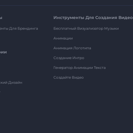
ы
Инструменты Для Создания Видео
енты Для Брендинга
Бесплатный Визуализатор Музыки
Анимации
Анимация Логотипа
рии
Создание Интро
Генератор Анимации Текста
Создайте Видео
ский Дизайн
т