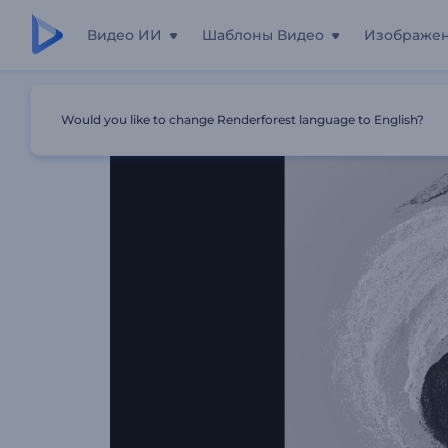
Видео ИИ
Шаблоны Видео
Изображе
Главная
Шаблоны
Интро: Энергия Инь И Ян
Would you like to change Renderforest language to English?