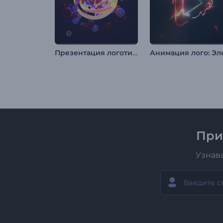
Презентация логотипа "Radiant Forms"
При
Узнав