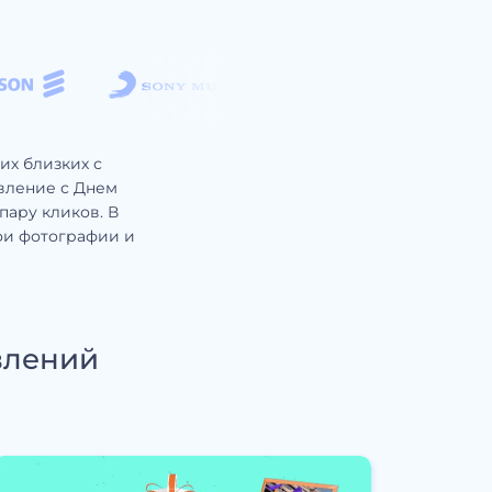
их близких с
авление с Днем
пару кликов. В
ои фотографии и
влений