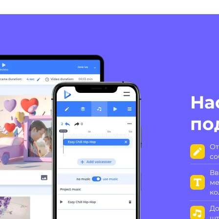
На
по
От
со
Вв
ме
ко
До
шт