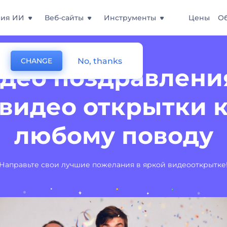
ния ИИ
Веб-сайты
Инструменты
Цены
О
No, thanks
CHANGE
део поздравлени
видео открытки 
любому поводу
Направьте свои лучшие пожелания в яркой видеооткрытке