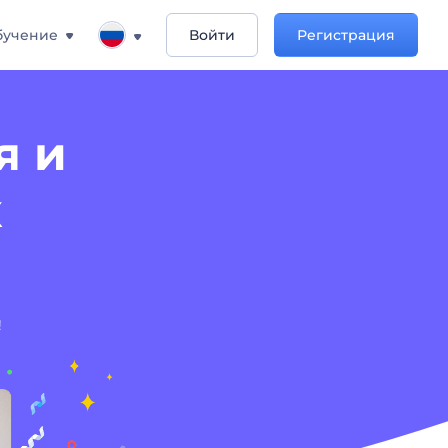
бучение
Войти
Регистрация
я и
к
!