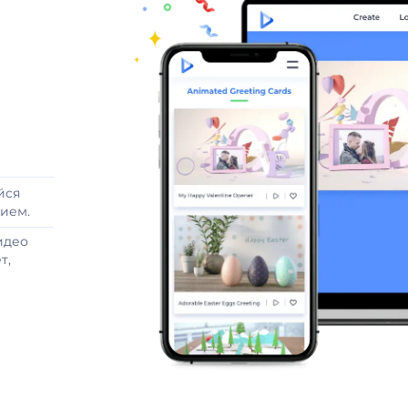
йся
ием.
идео
т,