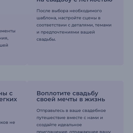
После выбора необходимого
шаблона, настройте сцены в
соответствии с деталями, темами
моменты
и предпочтениями вашей
ния,
свадьбы.
ашей
ны с
Воплотите свадьбу
егких
своей мечты в жизнь
Отправьтесь в ваше свадебное
путешествие вместе с нами и
ыков не
создайте идеальное
приглашение, отражающее вашу