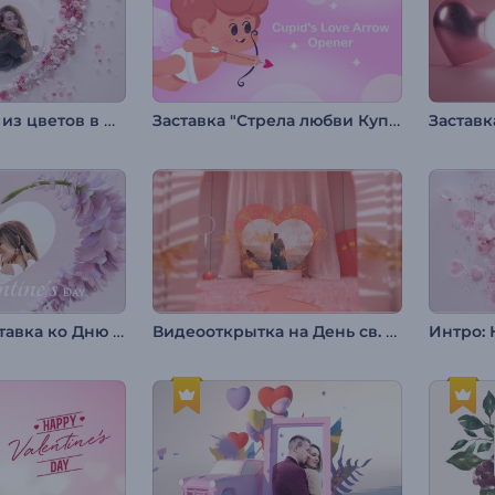
Интро Сердце из цветов в День Святого Валентина
Заставка "Стрела любви Купидона"
Цветочная заставка ко Дню св. Валентина
Видеооткрытка на День св. Валентина
Интро: