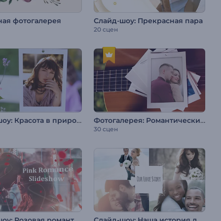
ная фотогалерея
Слайд-шоу: Прекрасная пара
20 сцен
Слайд-шоу: Красота в природе
Фотогалерея: Романтический вечер
30 сцен
Слайд-шоу: Розовая романтика
Слайд-шоу: Наша история любви