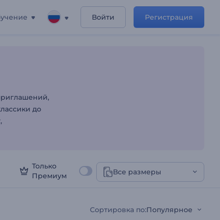
учение
Войти
Регистрация
 приглашений
приглашений,
классики до
,
Только
Все размеры
Премиум
Сортировка по
:
Популярное