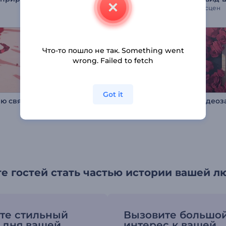
30 сцен
20 сцен
Что-то пошло не так. Something went
wrong. Failed to fetch
Got it
Заставка ко Дню святого Валентина
Видео письмо с признанием в любви
е гостей стать частью истории вашей л
те стильный
Вызовите большо
 дня вашей
интерес к вашей