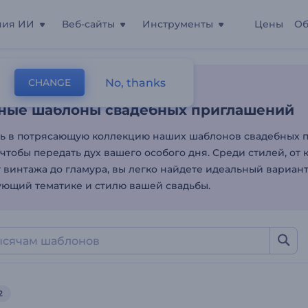
ния ИИ
Веб-сайты
Инструменты
Цены
Об
ные шаблоны свадебных
No, thanks
CHANGE
лоны
Видео-Приглашения
Свадьба
ные шаблоны свадебных приглашений
ь в потрясающую коллекцию наших шаблонов свадебных 
чтобы передать дух вашего особого дня. Среди стилей, от 
т винтажа до гламура, вы легко найдете идеальный вариант
ующий тематике и стилю вашей свадьбы.
2