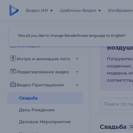
Видео ИИ
Шаблоны Видео
Изображе
Воздуш
Все шаблоны
Would you like to change Renderforest language to English?
Главная
Шаб
Анимация
Воздуш
Интро и анимация лого
Погрузитес
созданных, 
Редактирование видео
модерна, о
соответств
Видео-Приглашения
Свадьба
День Рождения
Деловое Мероприятие
Свадьба
3