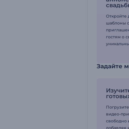
свадьб
Откройте 
шаблоны 
приглашен
гостям о 
уникальны
Задайте м
Изучит
готовы
Погрузите
видео-при
свободно 
добавляя 