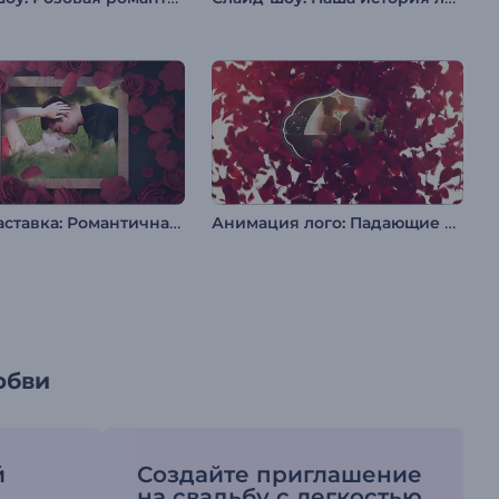
Видеозаставка: Романтичная фоторамка
Анимация лого: Падающие лепестки
юбви
й
Создайте приглашение
на свадьбу с легкостью