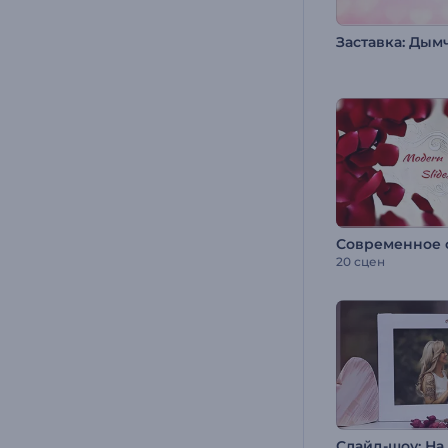
20 сцен
Слайд-шоу: На