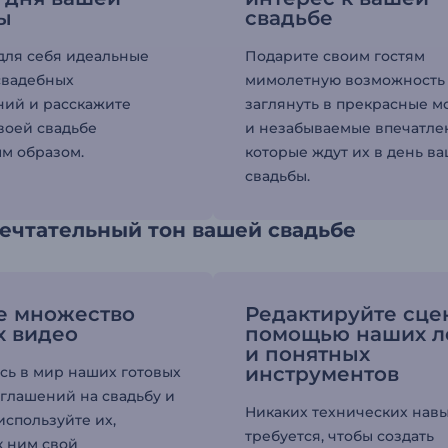
ы
свадьбе
для себя идеальные
Подарите своим гостям
свадебных
мимолетную возможность
ий и расскажите
заглянуть в прекрасные 
своей свадьбе
и незабываемые впечатле
м образом.
которые ждут их в день в
свадьбы.
ечтательный тон вашей свадьбе
е множество
Редактируйте сце
х видео
помощью наших л
и понятных
инструментов
сь в мир наших готовых
глашений на свадьбу и
Никаких технических нав
используйте их,
требуется, чтобы создать
к ним свой