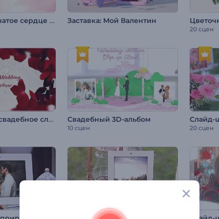
Заставка: Дымчатое сердце на День св. Валентина
Заставка: Мой Валентин
Цветоч
20 сцен
Современное свадебное слайд-шоу
Свадебный 3D-альбом
10 сцен
20 сцен
 природе
Фотогалерея: Цветение