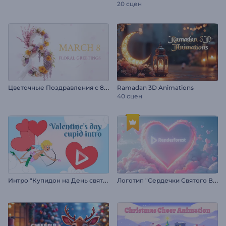
20 сцен
Ц
веточные Поздравления с 8 Марта
Ramadan 3D Animations
40 сцен
И
нтро "Купидон на День святого Валентина"
Л
оготип "Сердечки Святого Валентина"