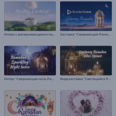
И
нтро с раскрывающимся пасхальным яйцом
З
аставка "Сверкающий Рамадан"
И
нтро "Сверкающая ночь Рамадана"
В
идезаставка "Светящийся Рамадан"