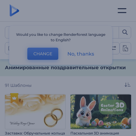
Анимированные поздрав
Would you like to change Renderforest language
to English?
Поздравительная Открытка
No, thanks
CHANGE
Анимированные поздравительные открытки
91
Шаблоны
Заставка: Обручальные кольца
Пасхальная 3D анимация