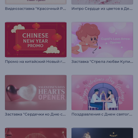
В
идеозаставка "Красочный Рамадан"
И
нтро Сердце из цветов в День Святого Валентина
П
ромо на китайский Новый год
З
аставка "Стрела любви Купидона"
З
аставка "Сердечки ко Дню святого Валентина"
П
оздравления с Днем святого Валентина