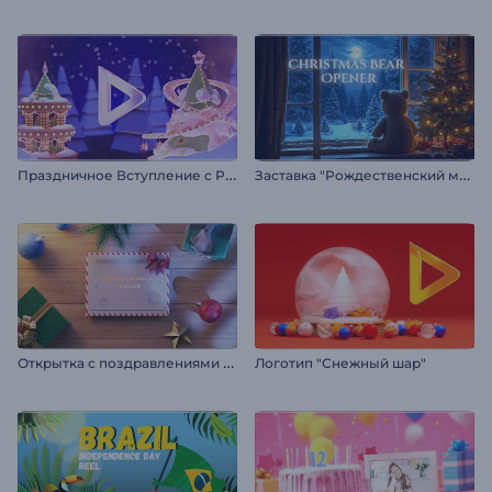
П
раздничное Вступление с Рождественским Венком
З
аставка "Рождественский медведь"
О
ткрытка с поздравлениями с праздником
Логотип "Снежный шар"