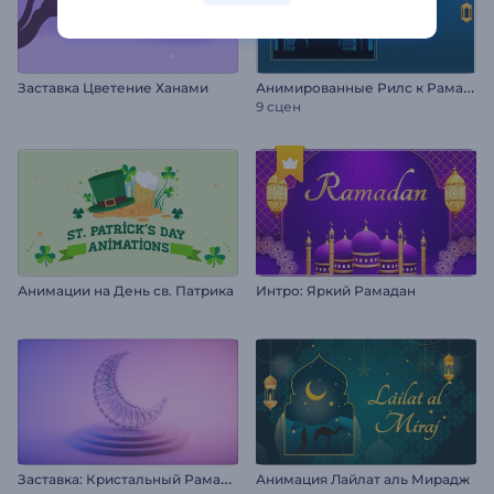
А
нимированные Рилс к Рамадану
Заставка Цветение Ханами
9 сцен
Анимации на День св. Патрика
Интро: Яркий Рамадан
З
аставка: Кристальный Рамадан
Анимация Лайлат аль Мирадж