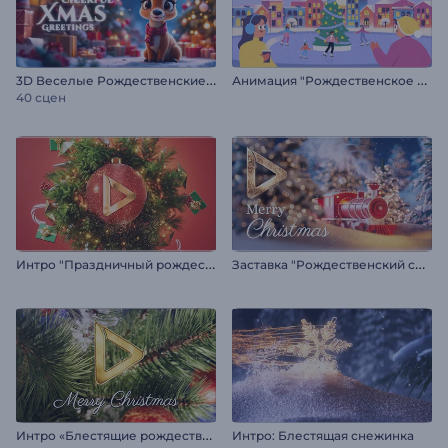
3
D Веселые Рождественские поздравления
А
нимация "Рождественское настроение"
40 сцен
И
нтро "Праздничный рождественский шар"
З
аставка "Рождественский снежный пейзаж"
И
нтро «Блестящие рождественские орнаменты»
Интро: Блестящая снежинка