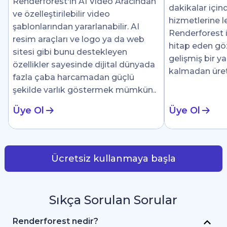
Renderforest'ın AI Video Aracından
dakikalar için
ve özelleştirilebilir video
hizmetlerine le
şablonlarından yararlanabilir. AI
Renderforest i
resim araçları ve logo ya da web
hitap eden göz 
sitesi gibi bunu destekleyen
gelişmiş bir y
özellikler sayesinde dijital dünyada
kalmadan üre
fazla çaba harcamadan güçlü
şekilde varlık göstermek mümkün..
Üye Ol
Üye Ol
Ücretsiz kullanmaya başla
Sıkça Sorulan Sorular
Renderforest nedir?