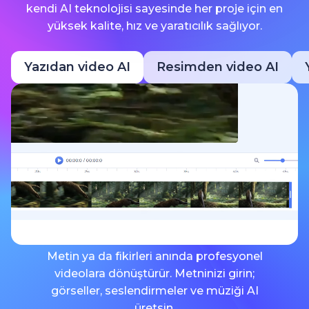
kendi AI teknolojisi sayesinde her proje için en
yüksek kalite, hız ve yaratıcılık sağlıyor.
Yazıdan video AI
Resimden video AI
Metin ya da fikirleri anında profesyonel
videolara dönüştürür. Metninizi girin;
görseller, seslendirmeler ve müziği AI
üretsin.