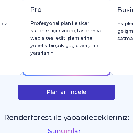
Pro
Busi
Profesyonel plan ile ticari
iniz
Ekipler
kullanım için video, tasarım ve
gelişm
web sitesi edit işlemlerine
satma l
yönelik birçok güçlü araçtan
yararlanın.
Planları incele
Renderforest ile yapabilecekleriniz:
Sosyal Medya Grafikleri
_