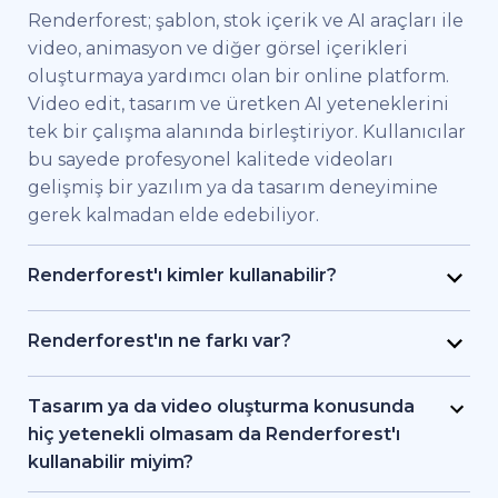
Renderforest; şablon, stok içerik ve AI araçları ile
video, animasyon ve diğer görsel içerikleri
oluşturmaya yardımcı olan bir online platform.
Video edit, tasarım ve üretken AI yeteneklerini
tek bir çalışma alanında birleştiriyor. Kullanıcılar
bu sayede profesyonel kalitede videoları
gelişmiş bir yazılım ya da tasarım deneyimine
gerek kalmadan elde edebiliyor.
Renderforest'ı kimler kullanabilir?
Renderforest kaliteli videoları hızlıca elde etmek
isteyen bireysel kullanıcılar ve ekipler için
Renderforest'ın ne farkı var?
geliştirildi. Pazarlama uzmanları, eğitimciler,
Renderforest çeşitli AI ve video üretim
küçük işletme sahipleri, İK ekipleri, serbest
modellerini aynı platformda bir araya getiriyor.
Tasarım ya da video oluşturma konusunda
çalışan freelancer'lar ve içerik üreticileri
Kullanıcılar bu sayede yazıdan, stok
hiç yetenekli olmasam da Renderforest'ı
Renderforest sayesinde bir prodüksiyon ekibi
görüntülerden ya da AI araçlarıyla video ve
kullanabilir miyim?
tutmadan markalı videolar, eğitici içerikler ya da
animasyon oluşturma, editleme ve dışa aktarma
Evet. Renderforest 1.200'den fazla şablon, AI