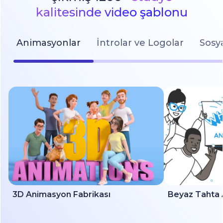
kalitesinde video şablonu
Animasyonlar
İntrolar ve Logolar
Sosy
3D Animasyon Fabrikası
Beyaz Tahta 