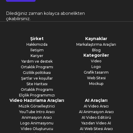
Dilediğiniz zaman kolayca abonelikten
çıkabilirsiniz.
Şirket
Kaynaklar
Hakkımızda
Markalaştırma Araçları
İletişim
Blog
Kategoriler
Kariyer
Video
Yardım ve destek
Logo
Ortaklık Programı
Grafik tasarım
Gizlilik politikası
Web Sitesi
Şartlar ve koşullar
Mockup
Site Haritası
Ortaklık Programı
Elçilik Programımızı
Video Hazırlama Araçları
AI Araçları
Müzik Görselleştirici
AI Video Aracı
YouTube Intro Aracı
AI Animasyon Aracı
Animasyon Aracı
AI Video Editörü
Logo Animasyonu
Yazıdan Video AI
Vİdeo Oluşturucu
AI Web Sitesi Aracı