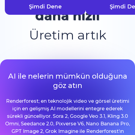
Şimdi Dene
Şimdi D
daha hızlı
Üretim artık
AI ile nelerin mümkün olduğuna
göz atın
Renderforest; en teknolojik video ve görsel üretimi
için en gelişmiş AI modellerini entegre ederek
sürekli güncelliyor. Sora 2, Google Veo 3.1, Kling 3.0
Omni, Seedance 2.0, Pixverse V6, Nano Banana Pro,
GPT Image 2, Grok Imagine ile Renderforest’ın