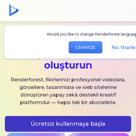
Would you like to change Renderforest lan
Sınırsız
AI video,
No, th
CHANGE
görsel ve ses
oluşturun
Renderforest, fikirlerinizi profesyonel videolara,
görsellere, tasarımlara ve web sitelerine
dönüştüren yapay zekâ destekli kreatif
platformdur — hepsi tek bir abonelikte.
Ücretsiz kullanmaya başla