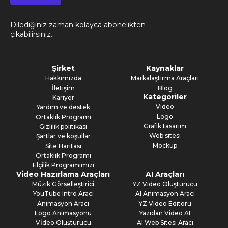
Dilediğiniz zaman kolayca abonelikten
çıkabilirsiniz.
Şirket
Kaynaklar
Hakkımızda
Markalaştırma Araçları
İletişim
Blog
Kategoriler
Kariyer
Video
Yardım ve destek
Logo
Ortaklık Programı
Grafik tasarım
Gizlilik politikası
Web sitesi
Şartlar ve koşullar
Mockup
Site Haritası
Ortaklık Programı
Elçilik Programımızı
Video Hazırlama Araçları
AI Araçları
Müzik Görselleştirici
YZ Video Oluşturucu
YouTube Intro Aracı
AI Animasyon Aracı
Animasyon Aracı
YZ Video Editörü
Logo Animasyonu
Yazıdan Video AI
Vİdeo Oluşturucu
AI Web Sitesi Aracı