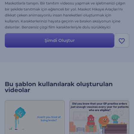
Maskotlarla tanışın. Bir tanıtım videosu yapmak ve işletmenizi çılgın
bir şekilde tanıtmak için eğlenceli bir yol. Maskot Hikaye Araçları'nı
dikkat çeken animasyonlu insan hareketleri oluşturmak için
kullanın. Karakterlerinizi hayata geçirin ve bırakın aksiyonun içine
dalsınlar. Benzersiz çizgi film karakterleriyle dolu sürükleyici
kişiselleştirilmiş videonuzla, ikonlar ve animasyonlu sahneler
hikayenize duygu katacaktır. Dosyalarınızı yükleyin, reklam stilinize
Şi̇mdi̇ Oluştur
uygun renkleri seçin, sunulan 4 geçişten birini seçin ve çizgi film
maskot tanıtımı, sürükleyici sunum, yepyeni bir slayt gösterisi,
referans videosu ve çok daha fazla projede kullanabileceğiniz
videonuzu hazırlayın! Daima ücretsizdir!
Bu şablon kullanılarak oluşturulan
videolar