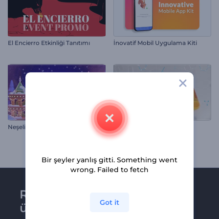
El Encierro Etkinliği Tanıtımı
İnovatif Mobil Uygulama Kiti
Neşeli Noel Çelengi İntro
Capcanlı Tıbbi Açış Videosu
Bir şeyler yanlış gitti. Something went
wrong. Failed to fetch
Renderforest bültenine
Got it
üye olun