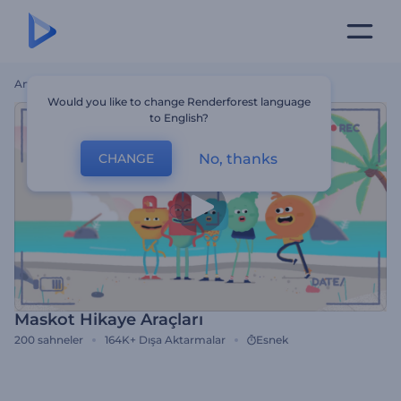
Ana Sayfa
Şablonlar
Maskot Hikaye Araçları
Would you like to change Renderforest language
to English?
No, thanks
CHANGE
Maskot Hikaye Araçları
200
sahneler
164K+
Dışa Aktarmalar
Esnek