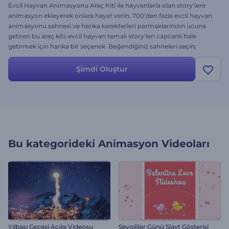
Evcil Hayvan Animasyonu Araç Kiti ile hayvanlarla olan story'lere
animasyon ekleyerek onlara hayat verin. 700'den fazla evcil hayvan
animasyonu sahnesi ve harika karakterleri parmaklarınızın ucuna
getiren bu araç kiti, evcil hayvan temalı story'leri capcanlı hale
getirmek için harika bir seçenek. Beğendiğiniz sahneleri seçin;
benzersiz bir açıklayıcı videoya dönüştürmek için kendi medya
dosyalarınızı, mesajlarınızı, arkaplan müziği ve seslendirme
Şi̇mdi̇ Oluştur
ekleyerek özelleştirin. Hayvan bakım hizmetleri, hayvan barınakları,
sahiplenme merkezleri ve hayvanseverler için birebir olan bu çok
yönlü araç kitinde ihtiyaç duyacağınız her şey mevcut. Daha fazla
zaman kaybetmeyin; animasyonlu evcil hayvan videolarını hemen
oluşturun!
Bu kategorideki
Animasyon Videoları
Yılbaşı Gecesi Açılış Videosu
Sevgililer Günü Slayt Gösterisi