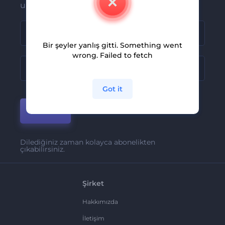
ulaşsın
Bir şeyler yanlış gitti. Something went
wrong. Failed to fetch
Got it
Katıl
Dilediğiniz zaman kolayca abonelikten
çıkabilirsiniz.
Şirket
Hakkımızda
İletişim