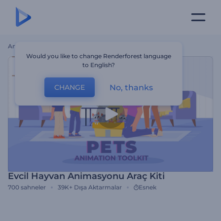
Ana Sayfa
Şablonlar
Evcil Hayvan Animasyonu Araç Kiti
Would you like to change Renderforest language
to English?
No, thanks
CHANGE
Evcil Hayvan Animasyonu Araç Kiti
700
sahneler
39K+
Dışa Aktarmalar
Esnek