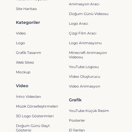
Animasyon Aracı
Site Haritası
Doğum Günü Videosu
Kategoriler
Logo Aracı
Video
Çizgi Film Aracı
Logo
Logo Animasyonu
Grafik Tasarım
Minecraft Animasyon
Videosu
Web Sitesi
YouTube Logosu
Mockup
Vİdeo Oluşturucu
Video
Video Animasyon
İntro Videoları
Grafik
Müzik Görselleştirmeleri
YouTube Küçük Resim
3D Logo Gösterimleri
Posterler
Doğum Günü Slayt
Gösterisi
El İlanları