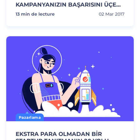
KAMPANYANIZIN BAŞARISINI ÜÇE
KATLAYACAK 15 YOL
13
min de lecture
02 Mar 2017
Pazarlama
EKSTRA PARA OLMADAN BİR