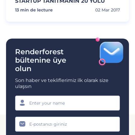
STARTUP TANITMANIN 20 YOLU
13
min de lecture
02 Mar 2017
Renderforest
bültenine üye
olun
Son haber ve tekliflerimiz ilk olarak size
ulaşsın