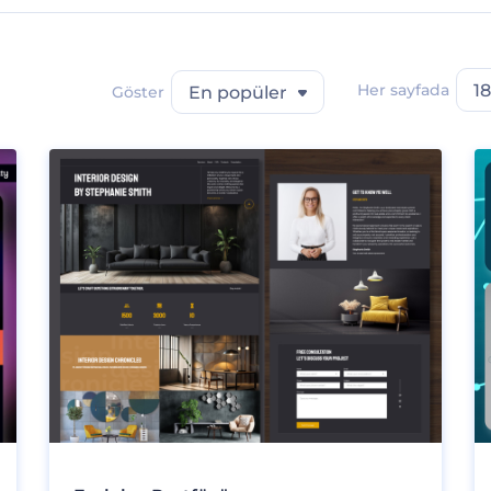
Her sayfada
18
Göster
En popüler