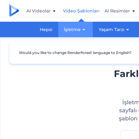
AI Videolar
Video Şablonları
AI Resimler
Hepsi
İşletme
Yaşam Tarzı
Would you like to change Renderforest language to English?
Farkl
İşletm
sayfalı
şablon 