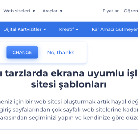
Web siteleri
Araçlar
Fiyatlar
Öğre
Dijital Kartvizitler
Kreatif
Kâr Amacı Gütmeyen
No, thanks
CHANGE
ı tarzlarda ekrana uyumlu i
sitesi şablonları
eniz için bir web sitesi oluşturmak artık hayal değ
 giriş sayfalarından çok sayfalı web sitelerine kada
arasından seçiminizi yapın ve kendinize göre düz