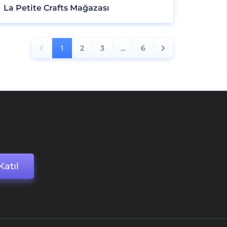
La Petite Crafts Mağazası
1
2
3
...
6
Katıl