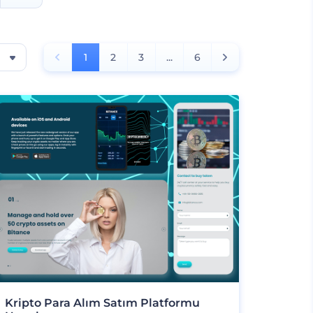
1
2
3
...
6
Kripto Para Alım Satım Platformu