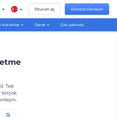
n
Oturum aç
Ücretsiz Deneyin
 Kurumlar
Sanat
Çok yakında
şletme
il. Tek
r birçok
enleyin.