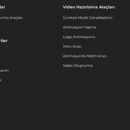
lar
Video Hazırlama Araçları
ırma Araçları
Ücretsiz Müzik Görselleştirici
Animasyon Yapma
Logo Animasyonu
iler
İntro Aracı
Animasyonlu Metin Aracı
Video Oluşturma
sarım
i