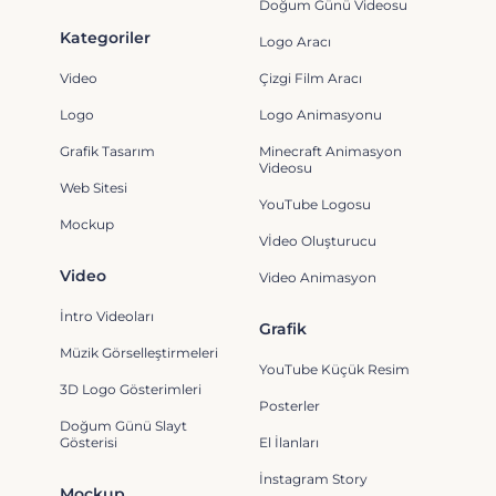
Doğum Günü Videosu
Kategoriler
Logo Aracı
Video
Çizgi Film Aracı
Logo
Logo Animasyonu
Grafik Tasarım
Minecraft Animasyon
Videosu
Web Sitesi
YouTube Logosu
Mockup
Vİdeo Oluşturucu
Video
Video Animasyon
İntro Videoları
Grafik
Müzik Görselleştirmeleri
YouTube Küçük Resim
3D Logo Gösterimleri
Posterler
Doğum Günü Slayt
Gösterisi
El İlanları
İnstagram Story
Mockup