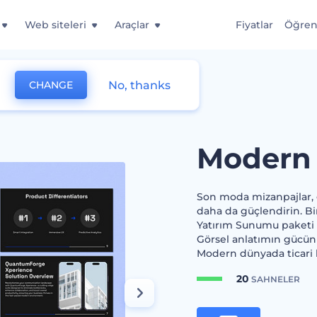
Web siteleri
Araçlar
Fiyatlar
Öğre
No, thanks
CHANGE
Modern 
Son moda mizanpajlar, gü
daha da güçlendirin. Bi
Yatırım Sunumu paketi i
Görsel anlatımın gücünü 
Modern dünyada ticari 
20
SAHNELER