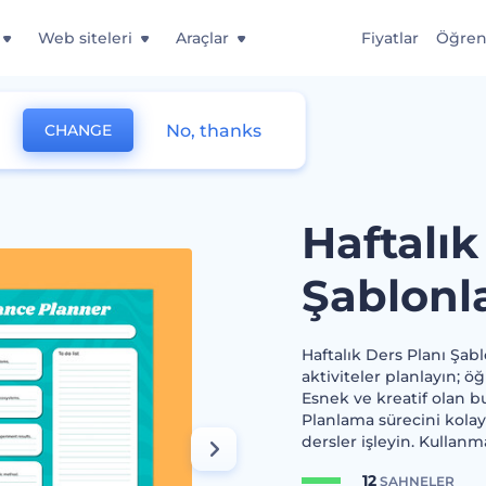
Web siteleri
Araçlar
Fiyatlar
Öğre
No, thanks
CHANGE
lonları
Haftalık
Şablonla
Haftalık Ders Planı Şablo
aktiviteler planlayın; öğ
Esnek ve kreatif olan b
Planlama sürecini kolayl
dersler işleyin. Kullan
12
SAHNELER