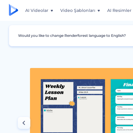
AI Videolar
Video Şablonları
AI Resimler
Would you like to change Renderforest language to English?
Grafikler
Ders Planı
Haftalık Ders Planı Şab