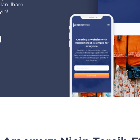
zdan ilham
yın!