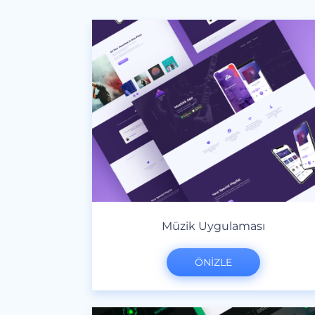
Müzik Uygulaması
ÖNİZLE