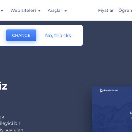
Web siteleri
Araçlar
Fiyatlar
Öğre
No, thanks
CHANGE
iz
ak
leyici bir
iş sayfaları