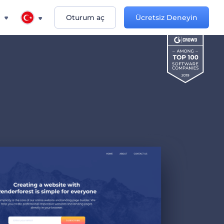
n
Oturum aç
Ücretsiz Deneyin