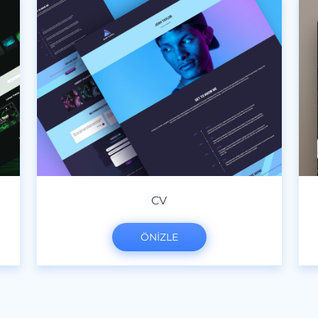
CV
ÖNİZLE