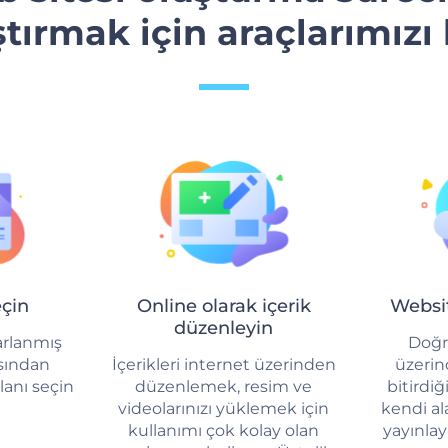
tırmak için araçlarımızı
eçin
Online olarak içerik
Websit
düzenleyin
arlanmış
Doğr
asından
İçerikleri internet üzerinden
üzeri
lanı seçin
düzenlemek, resim ve
bitirdiğ
videolarınızı yüklemek için
kendi al
kullanımı çok kolay olan
yayınlay