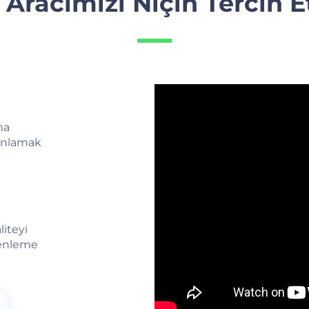
 Aracımızı Niçin Tercih E
ma
yınlamak
iteyi
zenleme