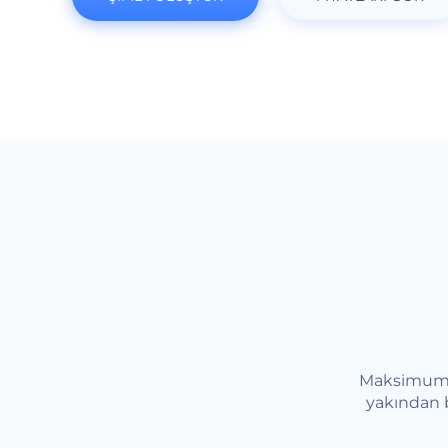
Maksimum b
yakından b