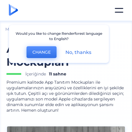
Mockuplar
Cihazlar
iPhone Mockup
Would you like to change Renderforest language
to English?
App Tanıtım
No, thanks
CHANGE
Mockupları
İçeriğinde
11 sahne
Premium kalitede App Tanıtım Mockupları ile
uygulamalarınızın arayüzünü ve özelliklerini en iyi şekilde
ışık tutun. Çeşitli açı ve görünümlerden dilediğinizi seçin;
uygulamanızı son model Apple cihazlarda sergileyen
dinamik sunumlar elde edin ve aplikasyonun şansını
artırın. Hemen oluşturun!