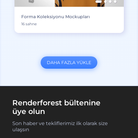
Forma Koleksiyonu Mockupları
16 sahne
DAHA FAZLA YÜKLE
Renderforest bültenine
üye olun
Son haber ve tekliflerimiz ilk olarak size
ulaşsın