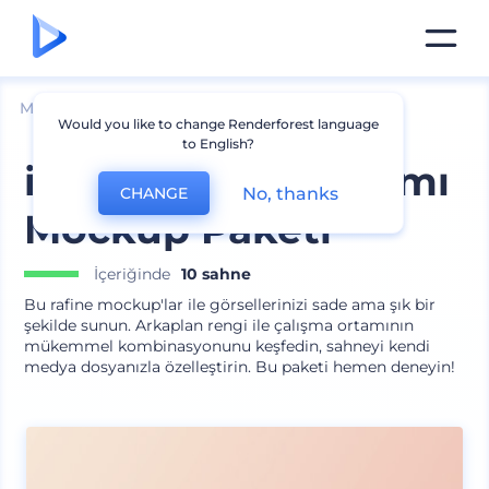
Mockuplar
Cihazlar
Masaüstü Mockup
Would you like to change Renderforest language
to English?
iMac Çalışma Ortamı
No, thanks
CHANGE
Mockup Paketi
İçeriğinde
10 sahne
Bu rafine mockup'lar ile görsellerinizi sade ama şık bir
şekilde sunun. Arkaplan rengi ile çalışma ortamının
mükemmel kombinasyonunu keşfedin, sahneyi kendi
medya dosyanızla özelleştirin. Bu paketi hemen deneyin!