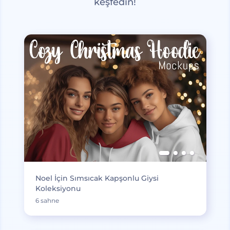
keşfedin!
Noel İçin Sımsıcak Kapşonlu Giysi
Koleksiyonu
6 sahne