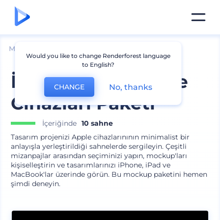
Mockuplar
Cihazlar
Laptop Mockup
Would you like to change Renderforest language
to English?
İzole Edilmiş Apple
No, thanks
CHANGE
Cihazları Paketi
İçeriğinde
10 sahne
Tasarım projenizi Apple cihazlarınının minimalist bir
anlayışla yerleştirildiği sahnelerde sergileyin. Çeşitli
mizanpajlar arasından seçiminizi yapın, mockup'ları
kişiselleştirin ve tasarımlarınızı iPhone, iPad ve
MacBook'lar üzerinde görün. Bu mockup paketini hemen
şimdi deneyin.