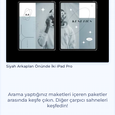
Siyah Arkaplan Önünde İki iPad Pro
Arama yaptığınız maketleri içeren paketler
arasında keşfe çıkın. Diğer çarpıcı sahneleri
keşfedin!