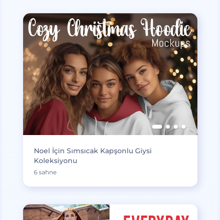
Noel İçin Sımsıcak Kapşonlu Giysi
Koleksiyonu
6 sahne