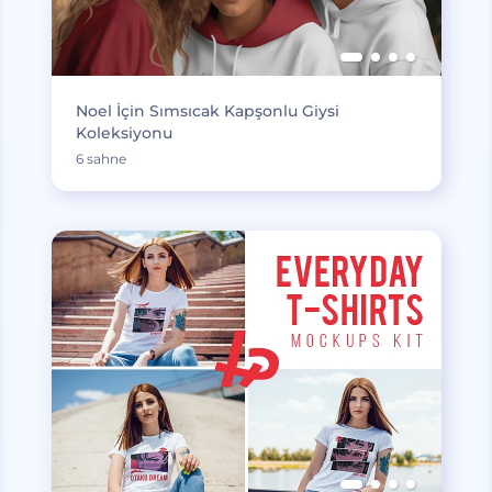
Noel İçin Sımsıcak Kapşonlu Giysi
Koleksiyonu
6 sahne