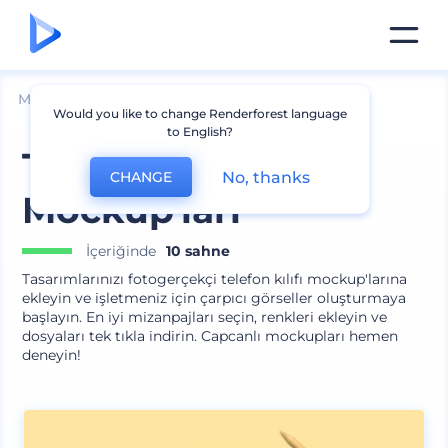
Mockuplar
Cihazlar
iPhone Mockup
Would you like to change Renderforest language
to English?
Telefon Halkası
No, thanks
CHANGE
Mockup'ları
İçeriğinde
10 sahne
Tasarımlarınızı fotogerçekçi telefon kılıfı mockup'larına
ekleyin ve işletmeniz için çarpıcı görseller oluşturmaya
başlayın. En iyi mizanpajları seçin, renkleri ekleyin ve
dosyaları tek tıkla indirin. Capcanlı mockupları hemen
deneyin!