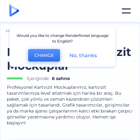
Mockuplar
Baskı
Kartvizit Mockup
Would you like to change Renderforest language
to English?
Profesyonel Kartvizit
No, thanks
CHANGE
Mockuplar
İçeriğinde
6 sahne
Profesyonel Kartvizit Mockuplarımız, kartvizit
tasarımlarınıza level atlatmak için harika bir araç. Bu
paket, çok yönlü ve zaman kazandıran çözümleri
sağlamak için tasarlandı. Grafik tasarımcılar, girişimciler
ya da marka ajansı çalışanlarının kalıcı etki bırakan çarpıcı
görseller yaratmasına yardımcı oluyor. Hemen işe
başlayın!