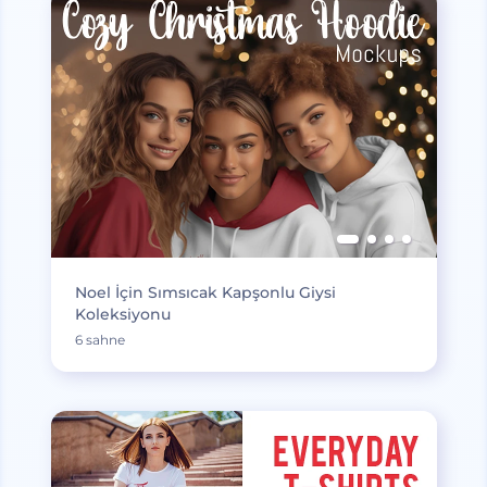
Noel İçin Sımsıcak Kapşonlu Giysi
Koleksiyonu
6 sahne