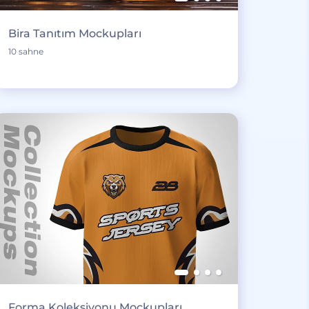
Bira Tanıtım Mockupları
10 sahne
Forma Koleksiyonu Mockupları