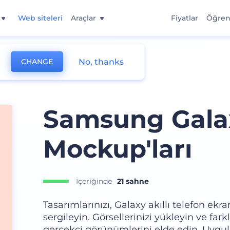
Web siteleri
Araçlar
Fiyatlar
Öğre
No, thanks
CHANGE
Samsung Gala
Mockup'ları
İçeriğinde
21 sahne
Tasarımlarınızı, Galaxy akıllı telefon ek
sergileyin. Görsellerinizi yükleyin ve fa
gerçekçi görünümlerini elde edin. Uygulam