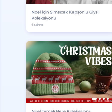
Noel İçin Sımsıcak Kapşonlu Giysi
Koleksiyonu
6 sahne
Noel Temalı Bere Koleksiyonu