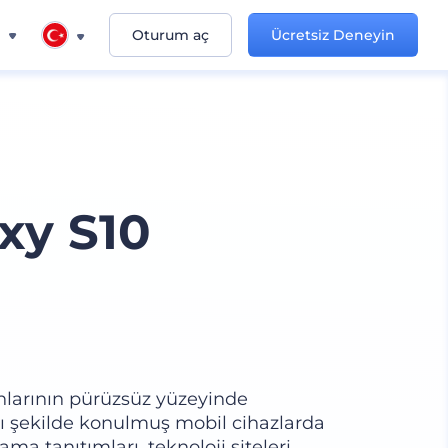
n
Oturum aç
Ücretsiz Deneyin
xy S10
ranlarının pürüzsüz yüzeyinde
rklı şekilde konulmuş mobil cihazlarda
a tanıtımları, teknoloji siteleri,