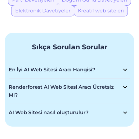
Elektronik Davetiyeler
Kreatif web siteleri
Sıkça Sorulan Sorular
En İyi AI Web Sitesi Aracı Hangisi?
En iyiler arasında yer alan Renderforest AI Web Sitesi
aracı, vizyonunuzu hayata geçirmek için gereken
Renderforest AI Web Sitesi Aracı Ücretsiz
esnekliği şimşek gibi hızlı bir süreçte sunuyor; etkileyici
Mi?
ve A kalite bir web sitesi hazırlıyor.
Renderforest AI Web Sitesi aracı Freemium bir model
sunuyor. Herhangi bir ücret ödemeden web sitesi
AI Web Sitesi nasıl oluşturulur?
hazırlamanız mümkün ama daha gelişmiş özellikler için
İşletmeniz için profesyonel bir web sitesi oluşturmak
üye olmanız gerekiyor.
hiç bu kadar kolay olmamıştı! İşletmenin türünü, adını
ve anahtar kelimelerini yazın; AI Web Sitesi aracımız,