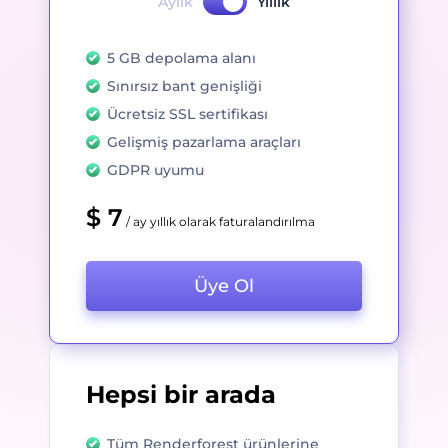
Aylık
Yıllık
5 GB depolama alanı
Sınırsız bant genişliği
Ücretsiz SSL sertifikası
Gelişmiş pazarlama araçları
GDPR uyumu
$ 7
/ ay yıllık olarak faturalandırılma
Üye Ol
Hepsi bir arada
Tüm Renderforest ürünlerine