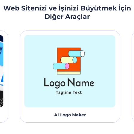
sizin için dakikalar içinde özelleştirebileceğiniz bir web
Web Sitenizi ve İşinizi Büyütmek İçin
sitesi hazırlasın. Bugünden tezi yok kolları sıvayın, göz
açıp kapayıncaya kadar siz de internette olun!
Diğer Araçlar
AI Logo Maker