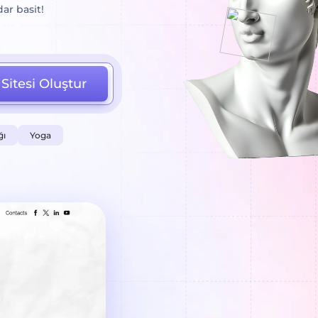
ar basit!
Sitesi Oluştur
ğı
Yoga