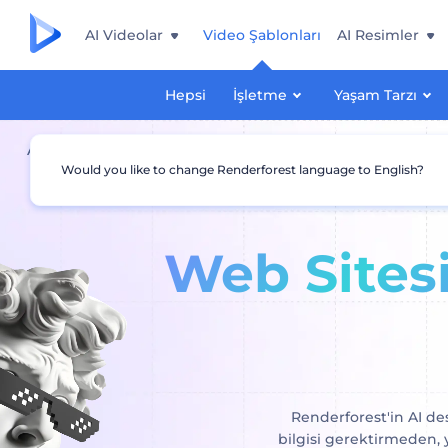
AI Videolar
Video Şablonları
AI Resimler
Hepsi
İşletme
Yaşam Tarzı
Anasayfa
AI Web Sitesi Aracı
Would you like to change Renderforest language to English?
Web Sites
Renderforest'in AI des
bilgisi gerektirmeden,