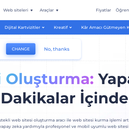
Web siteleri
Araçlar
Fiyatlar
Öğre
Dijital Kartvizitler
Kreatif
Kâr Amacı Gütmeyen 
No, thanks
CHANGE
i Oluşturma:
Yapa
Dakikalar İçinde
tekli web sitesi oluşturma aracı ile web sitesi kurma işlemi a
 yapay zeka yardımıyla profesyonel ve mobil uyumlu web sitesi