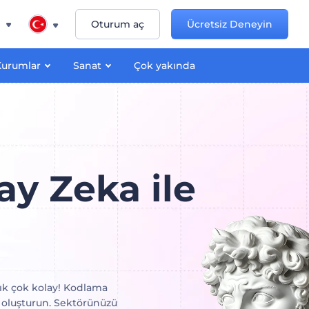
n
Oturum aç
Ücretsiz Deneyin
Kurumlar
Sanat
Çok yakında
y Zeka ile
rtık çok kolay! Kodlama
 oluşturun. Sektörünüzü