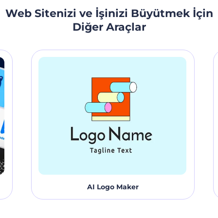
sizin için dakikalar içinde özelleştirebileceğiniz bir web
Web Sitenizi ve İşinizi Büyütmek İçin
sitesi hazırlasın. Bugünden tezi yok kolları sıvayın, göz
açıp kapayıncaya kadar siz de internette olun!
Diğer Araçlar
AI Logo Maker