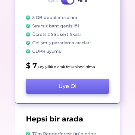
Aylık
Yıllık
5 GB depolama alanı
Sınırsız bant genişliği
Ücretsiz SSL sertifikası
Gelişmiş pazarlama araçları
GDPR uyumu
$ 7
/ ay yıllık olarak faturalandırılma
Üye Ol
Hepsi bir arada
Tüm Renderforest ürünlerine