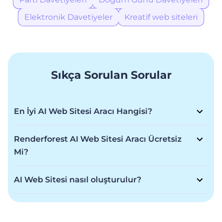
Elektronik Davetiyeler
Kreatif web siteleri
Sıkça Sorulan Sorular
En İyi AI Web Sitesi Aracı Hangisi?
En iyiler arasında yer alan Renderforest AI Web Sitesi
aracı, vizyonunuzu hayata geçirmek için gereken
Renderforest AI Web Sitesi Aracı Ücretsiz
esnekliği şimşek gibi hızlı bir süreçte sunuyor; etkileyici
Mi?
ve A kalite bir web sitesi hazırlıyor.
Renderforest AI Web Sitesi aracı Freemium bir model
sunuyor. Herhangi bir ücret ödemeden web sitesi
AI Web Sitesi nasıl oluşturulur?
hazırlamanız mümkün ama daha gelişmiş özellikler için
İşletmeniz için profesyonel bir web sitesi oluşturmak
üye olmanız gerekiyor.
hiç bu kadar kolay olmamıştı! İşletmenin türünü, adını
ve anahtar kelimelerini yazın; AI Web Sitesi aracımız,