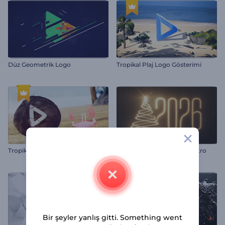
Düz Geometrik Logo
Tropikal Plaj Logo Gösterimi
Tropik Macera Logo
Yanıp Sönen Noel Işıkları İntro
Bir şeyler yanlış gitti. Something went