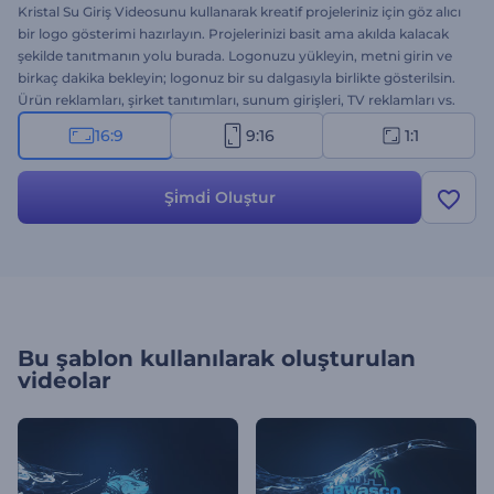
Kristal Su Giriş Videosunu kullanarak kreatif projeleriniz için göz alıcı
bir logo gösterimi hazırlayın. Projelerinizi basit ama akılda kalacak
şekilde tanıtmanın yolu burada. Logonuzu yükleyin, metni girin ve
birkaç dakika bekleyin; logonuz bir su dalgasıyla birlikte gösterilsin.
Ürün reklamları, şirket tanıtımları, sunum girişleri, TV reklamları vs.
için biçilmiş kaftan. Doğadan ilham alan bu şablon sayesinde
16:9
9:16
1:1
markanız akıllarda yer etsin. Hemen denemeye başlayın!
Şi̇mdi̇ Oluştur
Bu şablon kullanılarak oluşturulan
videolar