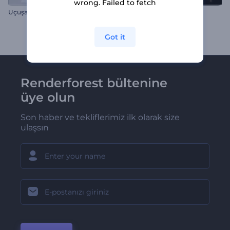
wrong. Failed to fetch
Uçuşan Kağıtlar Logo
Alevli Sıvı Sıçraması İntro
Got it
Renderforest bültenine
üye olun
Son haber ve tekliflerimiz ilk olarak size
ulaşsın