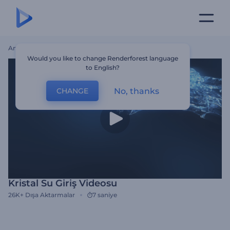
Ana Sayfa
Şablonlar
Kristal Su Giriş Videosu
Would you like to change Renderforest language
to English?
No, thanks
CHANGE
Kristal Su Giriş Videosu
26K+
Dışa Aktarmalar
7 saniye