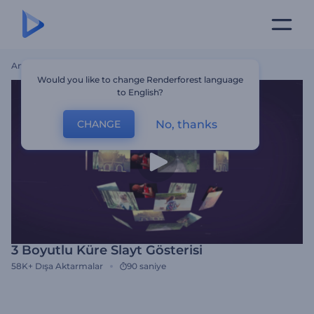
Ana Sayfa
Şablonlar
3 Boyutlu Küre Slayt Gösterisi
Would you like to change Renderforest language
to English?
No, thanks
CHANGE
3 Boyutlu Küre Slayt Gösterisi
58K+
Dışa Aktarmalar
90 saniye