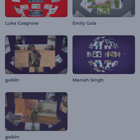
Luke Cosgrove
Emily Gola
galkln
Manish Singh
galkln