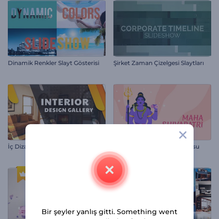
Dinamik Renkler Slayt Gösterisi
Şirket Zaman Çizelgesi Slaytları
İç Dizayn Galerisi
Maha Shivratri Tebrik Videosu
Bir şeyler yanlış gitti. Something went