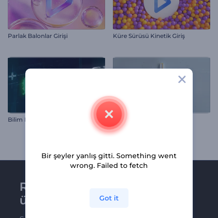
Parlak Balonlar Girişi
Küre Sürüsü Kinetik Giriş
Bilim Kurgu Logo
Kutsal Haç İntro
Bir şeyler yanlış gitti. Something went
wrong. Failed to fetch
Renderforest bültenine
üye olun
Got it