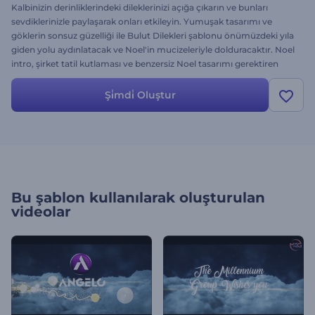
Kalbinizin derinliklerindeki dileklerinizi açığa çıkarın ve bunları
sevdiklerinizle paylaşarak onları etkileyin. Yumuşak tasarımı ve
göklerin sonsuz güzelliği ile Bulut Dilekleri şablonu önümüzdeki yıla
giden yolu aydınlatacak ve Noel'in mucizeleriyle dolduracaktır. Noel
intro, şirket tatil kutlaması ve benzersiz Noel tasarımı gerektiren
tüm projelerde kullanmak için idealdir. Haydi beraber kutlayalım;
logonuzu yükleyin, Noel dileğinizi değiştirin, müzik ekleyin ve
Şi̇mdi̇ Oluştur
Renderforest ile şahane bir videoya sahip olun. Şerefe!
Bu şablon kullanılarak oluşturulan
videolar