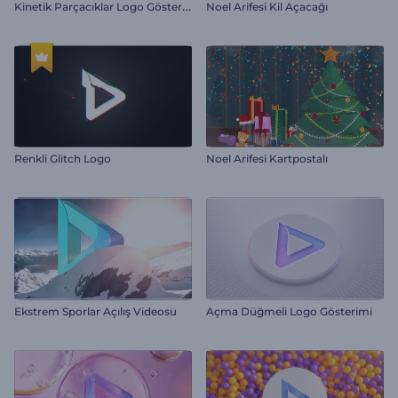
K
inetik Parçacıklar Logo Gösterimi
Noel Arifesi Kil Açacağı
Renkli Glitch Logo
Noel Arifesi Kartpostalı
Ekstrem Sporlar Açılış Videosu
Açma Düğmeli Logo Gösterimi