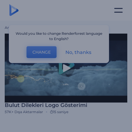
Ana Sayfa
Şablonlar
Bulut Dilekleri Logo Gösterimi
Would you like to change Renderforest language
to English?
No, thanks
CHANGE
Bulut Dilekleri Logo Gösterimi
57K+
Dışa Aktarmalar
15 saniye