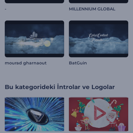
-
MILLENNIUM GLOBAL
mourad gharnaout
BatGuin
Bu kategorideki
İntrolar ve Logolar