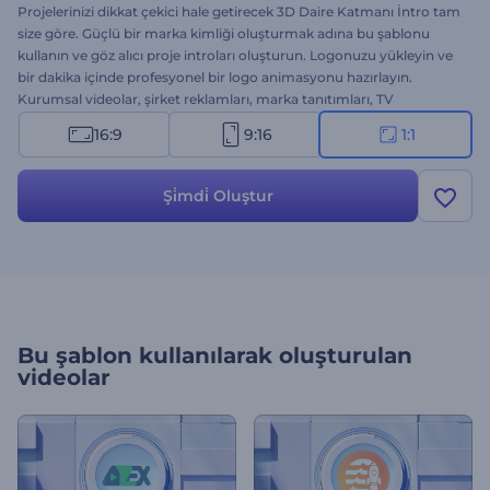
Projelerinizi dikkat çekici hale getirecek 3D Daire Katmanı İntro tam
size göre. Güçlü bir marka kimliği oluşturmak adına bu şablonu
kullanın ve göz alıcı proje introları oluşturun. Logonuzu yükleyin ve
bir dakika içinde profesyonel bir logo animasyonu hazırlayın.
Kurumsal videolar, şirket reklamları, marka tanıtımları, TV
reklamları gibi projeler için biçilmiş kaftan. Projelerinize yüksek
16:9
9:16
1:1
profilli bir giriş hazırlamanın tam zamanı. Hiçbir ücret ödemeden
şimdi deneyin!
Şi̇mdi̇ Oluştur
Bu şablon kullanılarak oluşturulan
videolar