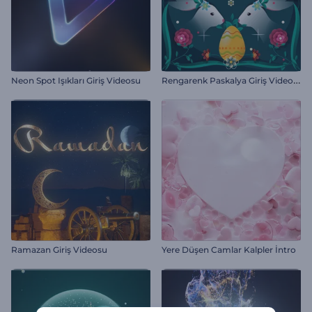
R
engarenk Paskalya Giriş Videosu
Neon Spot Işıkları Giriş Videosu
Ramazan Giriş Videosu
Yere Düşen Camlar Kalpler İntro