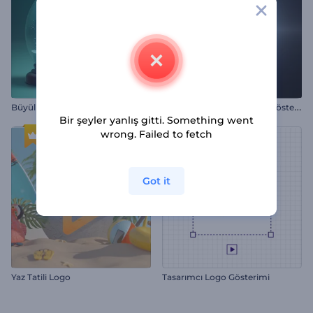
A
kışkan Parçacıklar Logo Gösterimi
Büyülü Kar Küresi Jeneriği
Bir şeyler yanlış gitti. Something went
wrong. Failed to fetch
Got it
Yaz Tatili Logo
Tasarımcı Logo Gösterimi