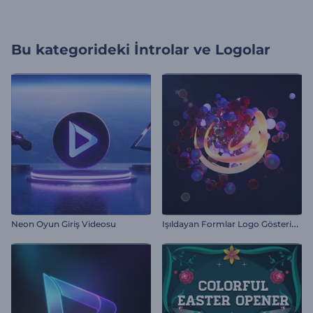
Bu kategorideki
İntrolar ve Logolar
I
şıldayan Formlar Logo Gösterimi
Neon Oyun Giriş Videosu