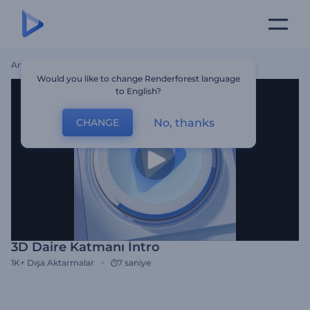
Ana Sayfa
Şablonlar
3D Daire Katmanı İntro
Would you like to change Renderforest language
to English?
No, thanks
CHANGE
3D Daire Katmanı İntro
1K+
Dışa Aktarmalar
7 saniye