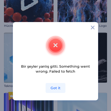
H
ücre Bölünmesi Logo Gösterimi
Yükselen Parçacık Dalgaları Logo
Bir şeyler yanlış gitti. Something went
wrong. Failed to fetch
T
eknolojik Cam Küpler Giriş Videosu
Kaya Tabanlı Alevli İntro
Got it