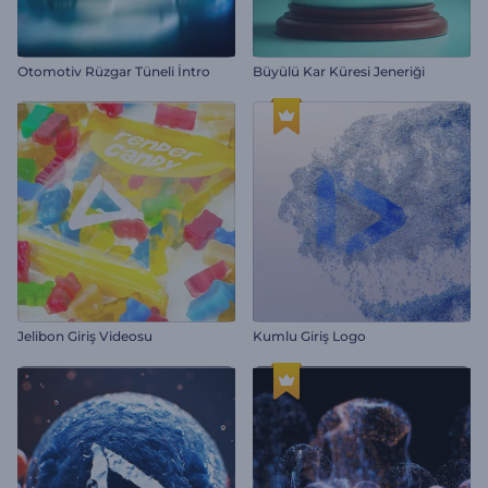
Otomotiv Rüzgar Tüneli İntro
Büyülü Kar Küresi Jeneriği
Jelibon Giriş Videosu
Kumlu Giriş Logo