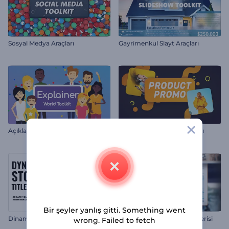
Sosyal Medya Araçları
Gayrimenkul Slayt Araçları
Açıklayıcı Dünya Araçları
Pazarlama ve Ürün Tanıtımı
Bir şeyler yanlış gitti. Something went
Dinamik Stomp Yazılar Paketi
Polaroid Kareler Slayt Gösterisi
wrong. Failed to fetch