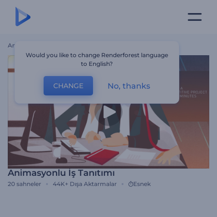
Ana Sayfa
Şablonlar
Animasyonlu İş Tanıtımı
Would you like to change Renderforest language
to English?
No, thanks
CHANGE
Animasyonlu İş Tanıtımı
20
sahneler
44K+
Dışa Aktarmalar
Esnek