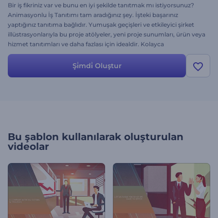
Bir iş fikriniz var ve bunu en iyi şekilde tanıtmak mı istiyorsunuz?
Animasyonlu İş Tanıtımı tam aradığınız şey. İşteki başarınız
yaptığınız tanıtıma bağlıdır. Yumuşak geçişleri ve etkileyici şirket
illüstrasyonlarıyla bu proje atölyeler, yeni proje sunumları, ürün veya
hizmet tanıtımları ve daha fazlası için idealdir. Kolayca
görüntülerinizi yükleyin, metinleri değiştirin, müzik ekleyin ve
önizleme tuşuna tıklayın. Hemen deneyin ve üne kavuşun.
Şi̇mdi̇ Oluştur
Bu şablon kullanılarak oluşturulan
videolar