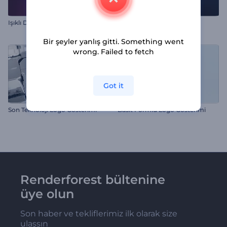
Işıklı Daireler İntro
Süper Işıklı Logo Gösterimi
Bir şeyler yanlış gitti. Something went
wrong. Failed to fetch
Got it
Son Teknoloji Logo Gösterimi
Basit Formlu Logo Gösterimi
Renderforest bültenine
üye olun
Son haber ve tekliflerimiz ilk olarak size
ulaşsın