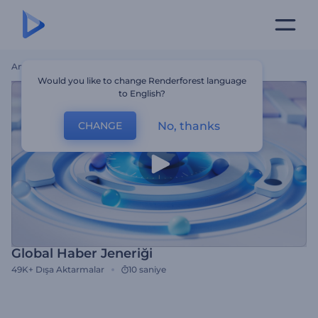
Ana Sayfa
Şablonlar
Global Haber Jeneriği
Would you like to change Renderforest language
to English?
No, thanks
CHANGE
Global Haber Jeneriği
49K+
Dışa Aktarmalar
10 saniye