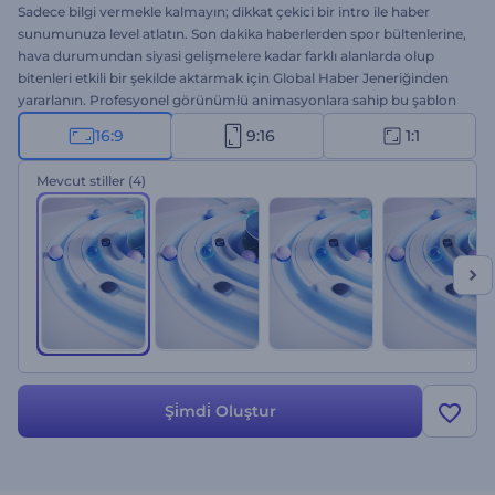
Sadece bilgi vermekle kalmayın; dikkat çekici bir intro ile haber
sunumunuza level atlatın. Son dakika haberlerden spor bültenlerine,
hava durumundan siyasi gelişmelere kadar farklı alanlarda olup
bitenleri etkili bir şekilde aktarmak için Global Haber Jeneriğinden
yararlanın. Profesyonel görünümlü animasyonlara sahip bu şablon
ile haber içeriklerinizi öne çıkarın ve uluslararası düzeyde etki
16:9
9:16
1:1
oluşturun. Haber türüne uygun versiyonu seçin, logonuzu yükleyin,
yazıları girin ve herkesin kulak vereceği benzersiz bir haber jeneriği
Mevcut stiller
(4)
için birkaç dakika bekleyin. Hemen oluşturun!
Şi̇mdi̇ Oluştur