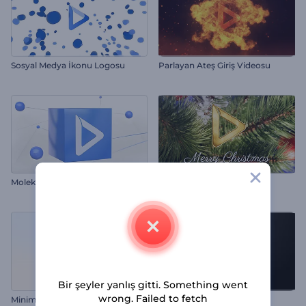
Sosyal Medya İkonu Logosu
Parlayan Ateş Giriş Videosu
Moleküler Küp Logo
Işıltılı Noel Süsleri İntro
Bir şeyler yanlış gitti. Something went
wrong. Failed to fetch
Minimal Ticari Logo Gösterimi
Alevli Logo Gösterimi