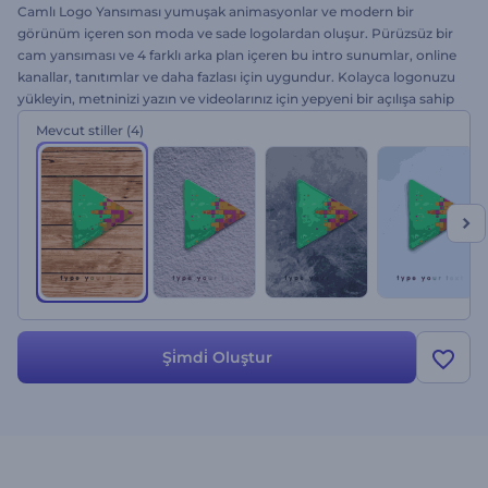
Camlı Logo Yansıması yumuşak animasyonlar ve modern bir
görünüm içeren son moda ve sade logolardan oluşur. Pürüzsüz bir
cam yansıması ve 4 farklı arka plan içeren bu intro sunumlar, online
kanallar, tanıtımlar ve daha fazlası için uygundur. Kolayca logonuzu
yükleyin, metninizi yazın ve videolarınız için yepyeni bir açılışa sahip
olun. Renderforest ile logonuzu bir başyapıta dönüştürün! Hemen
Mevcut stiller
(4)
ücretsiz deneyin!
Şi̇mdi̇ Oluştur