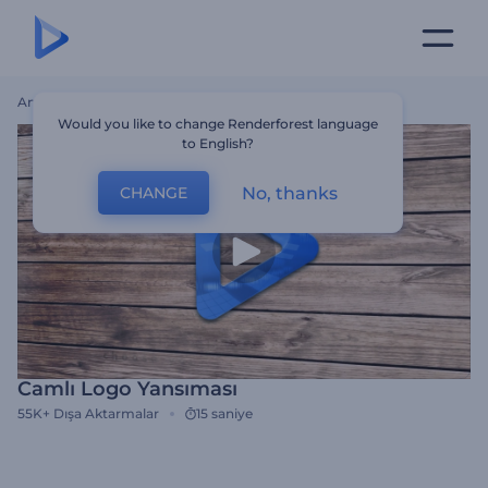
Ana Sayfa
Şablonlar
Camlı Logo Yansıması
Would you like to change Renderforest language
to English?
No, thanks
CHANGE
Camlı Logo Yansıması
55K+
Dışa Aktarmalar
15 saniye