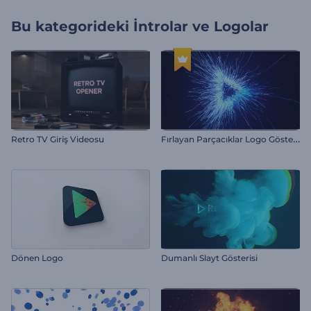
Bu kategorideki
İntrolar ve Logolar
F
ırlayan Parçacıklar Logo Gösterimi
Retro TV Giriş Videosu
Dönen Logo
Dumanlı Slayt Gösterisi