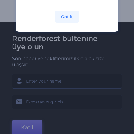
Got it
Renderforest bültenine
üye olun
Son haber ve tekliflerimiz ilk olarak size
ulaşsın
Katıl