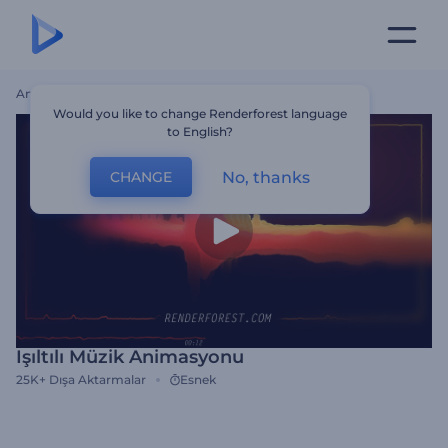
Ana Sayfa
Şablonlar
Işıltılı Müzik Animasyonu
Would you like to change Renderforest language
to English?
No, thanks
CHANGE
Işıltılı Müzik Animasyonu
25K+
Dışa Aktarmalar
Esnek