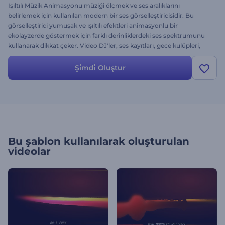
Işıltılı Müzik Animasyonu müziği ölçmek ve ses aralıklarını
belirlemek için kullanılan modern bir ses görselleştiricisidir. Bu
görselleştirici yumuşak ve ışıltılı efektleri animasyonlu bir
ekolayzerde göstermek için farklı derinliklerdeki ses spektrumunu
kullanarak dikkat çeker. Video DJ'ler, ses kayıtları, gece kulüpleri,
kaset kayıtları ve daha fazlası için kullanılabilir.
Şi̇mdi̇ Oluştur
Bu şablon kullanılarak oluşturulan
videolar