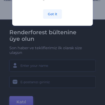
Got it
Renderforest bültenine
üye olun
Son haber ve tekliflerimiz ilk olarak size
ulaşsın
Katıl