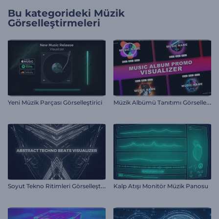
Bu kategorideki
Müzik
Görselleştirmeleri
M
üzik Albümü Tanıtımı Görselleştirici
Yeni Müzik Parçası Görselleştirici
S
oyut Tekno Ritimleri Görselleştirici
Kalp Atışı Monitör Müzik Panosu