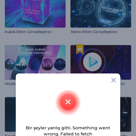
Kübik Ritim Görselleştirici
Tekno Ritim Görselleştirici
M
üzik Albümü Tanıtımı Görselleştirici
Turntable Müzik Görselleştirici
Bir şeyler yanlış gitti. Something went
wrong. Failed to fetch
H
ekzagon Tünel Müzik Görselleştirici
Kaset Müzik Göstergesi