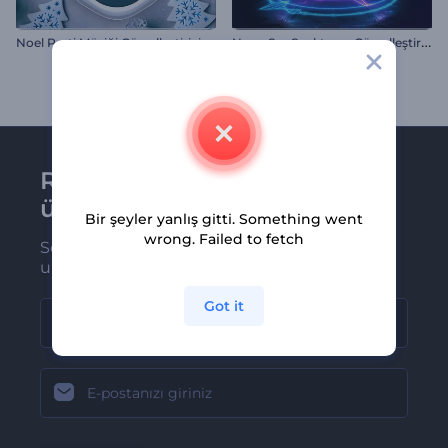
N
eon Ses Spektrum Görselleştirici
Noel Parti Müziği Görselleştirici
Renderforest bültenine
üye olun
Bir şeyler yanlış gitti. Something went
wrong. Failed to fetch
Son haber ve tekliflerimiz ilk olarak size
ulaşsın
Got it