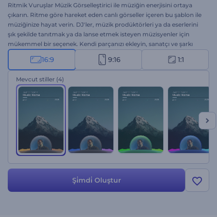
Ritmik Vuruşlar Müzik Görselleştirici ile müziğin enerjisini ortaya
çıkarın. Ritme göre hareket eden canlı görseller içeren bu şablon ile
müziğinize hayat verin. DJ'ler, müzik prodüktörleri ya da eserlerini
şık şekilde tanıtmak ya da lanse etmek isteyen müzisyenler için
mükemmel bir seçenek. Kendi parçanızı ekleyin, sanatçı ve şarkı
adıyla özelleştirin ve bambaşka bir müzik deneyimine hazırlanın.
16:9
9:16
1:1
Hemen oluşturun, fanlarınızı artırın!
Mevcut stiller
(4)
Şi̇mdi̇ Oluştur