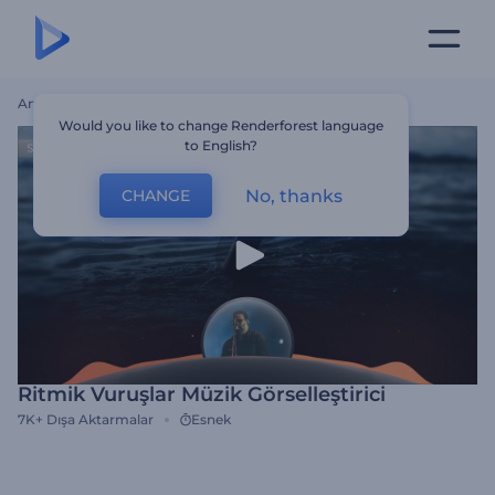
Ana Sayfa
Şablonlar
Ritmik Vuruşlar Müzik Görselleştirici
Would you like to change Renderforest language
to English?
No, thanks
CHANGE
Ritmik Vuruşlar Müzik Görselleştirici
7K+
Dışa Aktarmalar
Esnek