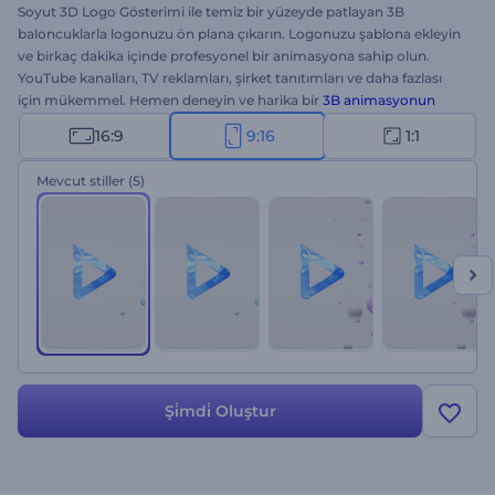
Soyut 3D Logo Gösterimi ile temiz bir yüzeyde patlayan 3B
baloncuklarla logonuzu ön plana çıkarın. Logonuzu şablona ekleyin
ve birkaç dakika içinde profesyonel bir animasyona sahip olun.
YouTube kanalları, TV reklamları, şirket tanıtımları ve daha fazlası
için mükemmel. Hemen deneyin ve harika bir
3B animasyonun
gücünü hissedin!
16:9
9:16
1:1
Mevcut stiller
(5)
Şi̇mdi̇ Oluştur