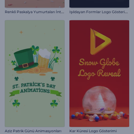
R
enkli Paskalya Yumurtaları İntro
I
şıldayan Formlar Logo Gösterimi
Aziz Patrik Günü Animasyonları
Kar Küresi Logo Gösterimi