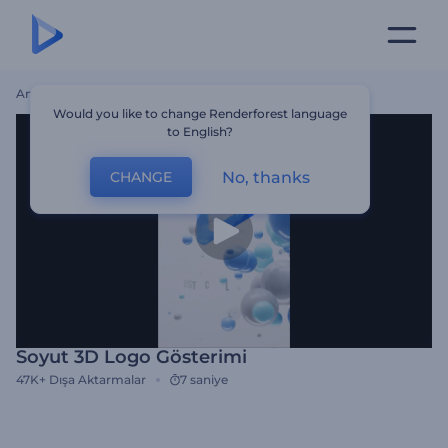
Ana Sayfa
Şablonlar
Soyut 3D Logo Gösterimi
Would you like to change Renderforest language
to English?
No, thanks
CHANGE
Soyut 3D Logo Gösterimi
47K+
Dışa Aktarmalar
7 saniye