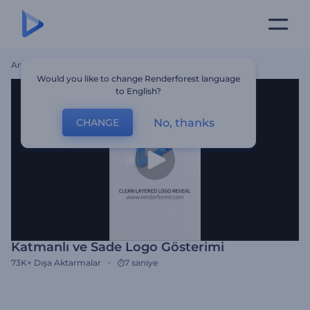
Ana Sayfa
Şablonlar
Katmanlı Ve Sade Logo Gösterimi
Would you like to change Renderforest language
to English?
No, thanks
CHANGE
Katmanlı ve Sade Logo Gösterimi
73K+
Dışa Aktarmalar
7 saniye