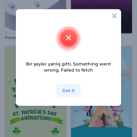
Parçalı Küre Logo Gösterimi
80'ler Retro Giriş Videosu
Bir şeyler yanlış gitti. Something went
wrong. Failed to fetch
Got it