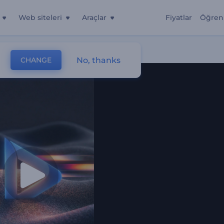
Web siteleri
Araçlar
Fiyatlar
Öğren
No, thanks
CHANGE