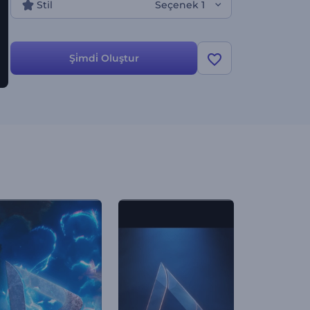
Stil
Seçenek 1
Şi̇mdi̇ Oluştur