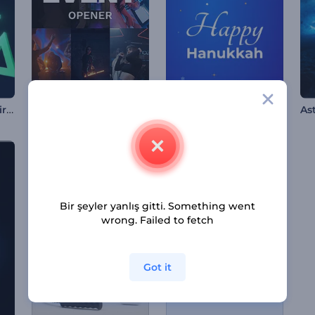
Oyun Kanalı Canlı Giriş Videosu
Hareketli Etkinlik Giriş Videosu
Hanuka Kutlama Reels
Bir şeyler yanlış gitti. Something went
wrong. Failed to fetch
Got it