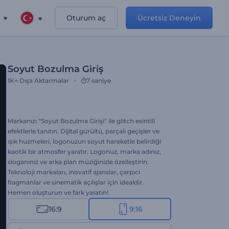
Oturum aç
Ücretsiz Deneyin
Soyut Bozulma Giriş
1K+
Dışa Aktarmalar
7 saniye
Markanızı "Soyut Bozulma Girişi" ile glitch esintili
efektlerle tanıtın. Dijital gürültü, parçalı geçişler ve
ışık huzmeleri, logonuzun soyut hareketle belirdiği
kaotik bir atmosfer yaratır. Logonuz, marka adınız,
sloganınız ve arka plan müziğinizle özelleştirin.
Teknoloji markaları, inovatif ajanslar, çarpıcı
fragmanlar ve sinematik açılışlar için idealdir.
Hemen oluşturun ve fark yaratın!
16:9
9:16