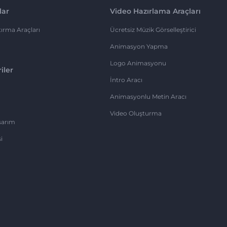
lar
Video Hazırlama Araçları
ırma Araçları
Ücretsiz Müzik Görselleştirici
Animasyon Yapma
Logo Animasyonu
iler
İntro Aracı
Animasyonlu Metin Aracı
Video Oluşturma
sarım
i