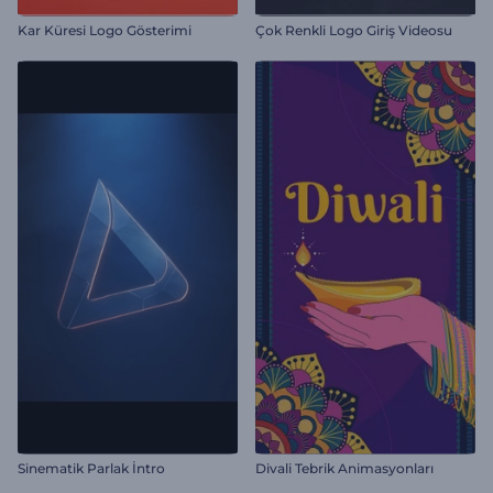
Kar Küresi Logo Gösterimi
Çok Renkli Logo Giriş Videosu
Sinematik Parlak İntro
Divali Tebrik Animasyonları