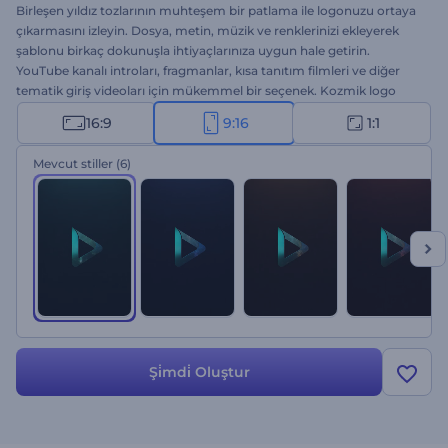
Birleşen yıldız tozlarının muhteşem bir patlama ile logonuzu ortaya
çıkarmasını izleyin. Dosya, metin, müzik ve renklerinizi ekleyerek
şablonu birkaç dokunuşla ihtiyaçlarınıza uygun hale getirin.
YouTube kanalı introları, fragmanlar, kısa tanıtım filmleri ve diğer
tematik giriş videoları için mükemmel bir seçenek. Kozmik logo
gösteriminizi hemen oluşturun!
16:9
9:16
1:1
Mevcut stiller
(6)
Şi̇mdi̇ Oluştur