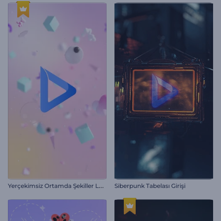
Y
erçekimsiz Ortamda Şekiller Logo Gösterimi
Siberpunk Tabelası Girişi