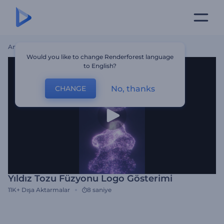
Ana Sayfa
Şablonlar
Yıldız Tozu Füzyonu Logo Gösterimi
Would you like to change Renderforest language
to English?
No, thanks
CHANGE
Yıldız Tozu Füzyonu Logo Gösterimi
11K+
Dışa Aktarmalar
8 saniye