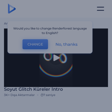
Ana Sayfa
Şablonlar
Soyut Glitch Küreler İntro
Would you like to change Renderforest language
to English?
No, thanks
CHANGE
Soyut Glitch Küreler İntro
3K+
Dışa Aktarmalar
7 saniye