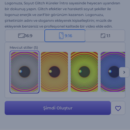
Logonuza, Soyut Glitch Küreler İntro sayesinde heyecan uyandıran
bir dokunuş yapın. Glitch efektler ve hareketli soyut şekiller ile
logonuz enerjik ve zarif bir görünüm kazansın. Logonuzu,
şirketinizin adını ve sloganını ekleyerek kişiselleştirin; müzik de
ekleyerek benzersiz ve profesyonel kalitede bir video elde edin.
Teknoloji şirketleri, oyun kanalları, kreatif içerik üreticileri ve
16:9
9:16
1:1
sektörde öne çıkmak isteyen herkes için harika bir seçenek.
Oluşturmaya hemen başlayın!
Mevcut stiller
(5)
Şi̇mdi̇ Oluştur