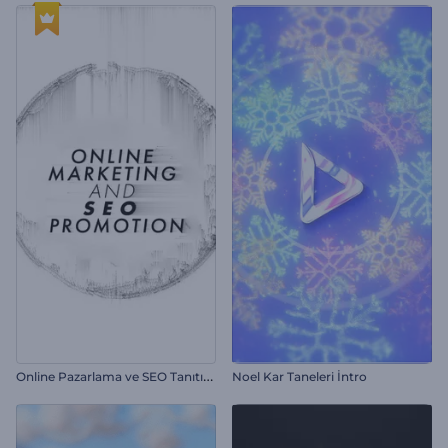
O
nline Pazarlama ve SEO Tanıtımı
Noel Kar Taneleri İntro