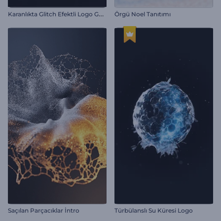
K
aranlıkta Glitch Efektli Logo Gösterimi
Örgü Noel Tanıtımı
Saçılan Parçacıklar İntro
Türbülanslı Su Küresi Logo