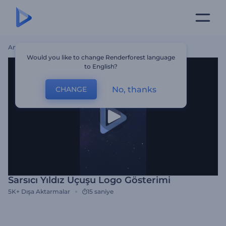
Ana Sayfa
Şablonlar
Sarsıcı Yıldız Uçuşu Logo Gösterimi
Would you like to change Renderforest language
to English?
No, thanks
CHANGE
Sarsıcı Yıldız Uçuşu Logo Gösterimi
5K+
Dışa Aktarmalar
15 saniye