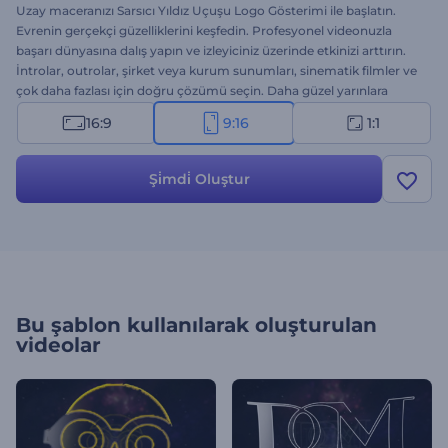
Uzay maceranızı Sarsıcı Yıldız Uçuşu Logo Gösterimi ile başlatın.
Evrenin gerçekçi güzelliklerini keşfedin. Profesyonel videonuzla
başarı dünyasına dalış yapın ve izleyiciniz üzerinde etkinizi arttırın.
İntrolar, outrolar, şirket veya kurum sunumları, sinematik filmler ve
çok daha fazlası için doğru çözümü seçin. Daha güzel yarınlara
Sarsıcı Yıldız Uçuşu Logo Gösterimi ile yelken açın. Hemen deneyin.
16:9
9:16
1:1
Ücretsiz.
Şi̇mdi̇ Oluştur
Bu şablon kullanılarak oluşturulan
videolar