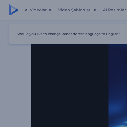
AI Videolar
Video Şablonları
AI Resimler
Ana Sayfa
Şablonlar
Neon Gizemi Logo Gösterimi
Would you like to change Renderforest language to English?