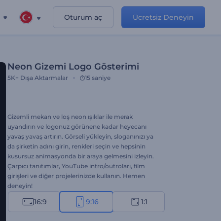
Oturum aç
Ücretsiz Deneyin
Neon Gizemi Logo Gösterimi
5K+
Dışa Aktarmalar
15 saniye
Gizemli mekan ve loş neon ışıklar ile merak
uyandırın ve logonuz görünene kadar heyecanı
yavaş yavaş artırın. Görseli yükleyin, sloganınızı ya
da şirketin adını girin, renkleri seçin ve hepsinin
kusursuz animasyonda bir araya gelmesini izleyin.
Çarpıcı tanıtımlar, YouTube intro/outroları, film
girişleri ve diğer projelerinizde kullanın. Hemen
deneyin!
16:9
9:16
1:1