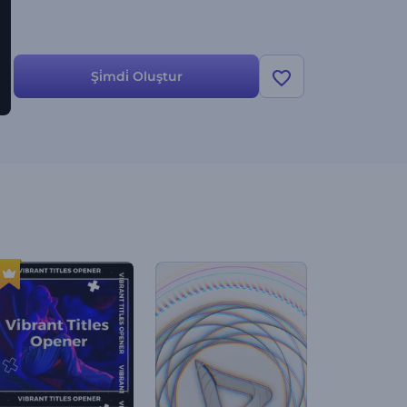
Şi̇mdi̇ Oluştur