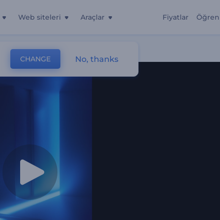
Web siteleri
Araçlar
Fiyatlar
Öğren
No, thanks
CHANGE