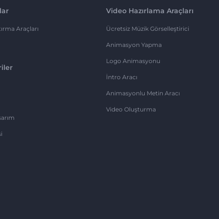
lar
Video Hazırlama Araçları
ırma Araçları
Ücretsiz Müzik Görselleştirici
Animasyon Yapma
Logo Animasyonu
iler
İntro Aracı
Animasyonlu Metin Aracı
Video Oluşturma
sarım
i