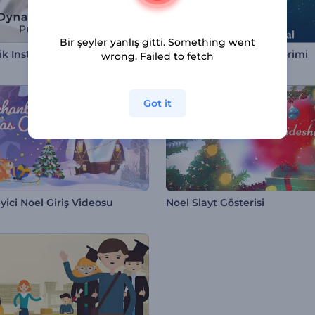
Bir şeyler yanlış gitti. Something went
Dinamik Instagram Profili Tanıtımı
Noel Arefesi Logo Gösterimi
wrong. Failed to fetch
Got it
yici Noel Giriş Videosu
Noel Slayt Gösterisi