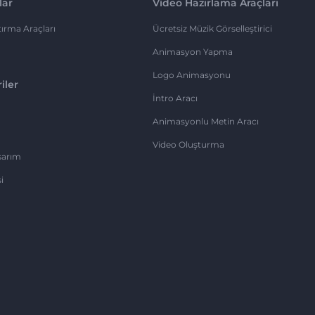
lar
Video Hazırlama Araçları
ırma Araçları
Ücretsiz Müzik Görselleştirici
Animasyon Yapma
Logo Animasyonu
iler
İntro Aracı
Animasyonlu Metin Aracı
Video Oluşturma
sarım
i