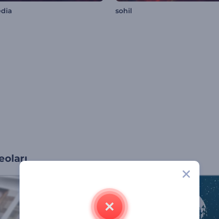
dia
sohil
oları