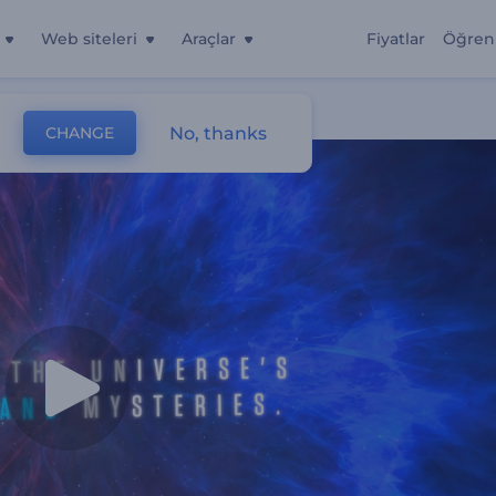
Web siteleri
Araçlar
Fiyatlar
Öğren
No, thanks
CHANGE