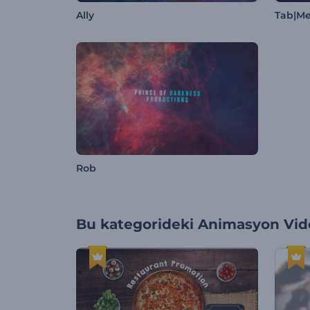
Ally
Tab|Me
Rob
Bu kategorideki
Animasyon Vide