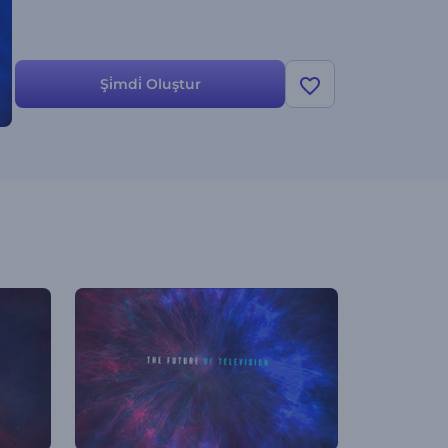
Şi̇mdi̇ Oluştur