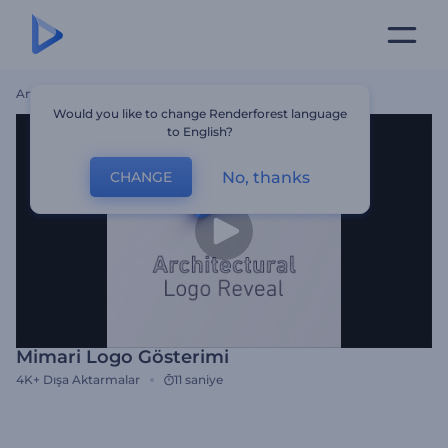
Ana Sayfa
Şablonlar
Mimari Logo Gösterimi
Would you like to change Renderforest language
to English?
No, thanks
CHANGE
Mimari Logo Gösterimi
4K+
Dışa Aktarmalar
11 saniye