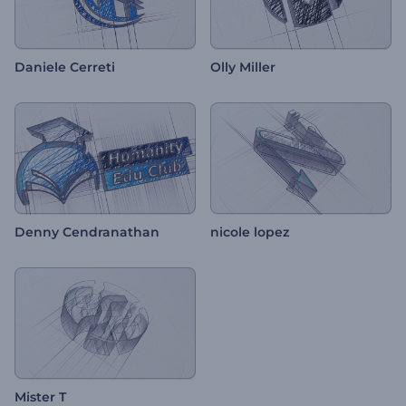
Daniele Cerreti
Olly Miller
Denny Cendranathan
nicole lopez
Mister T