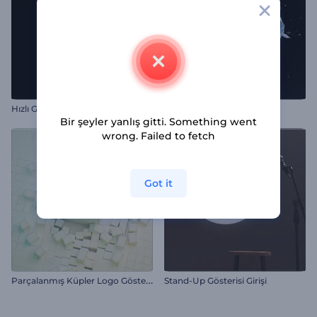
Hızlı Glitch Logo Gösterimi
Türbülanslı Su Küresi Logo
Bir şeyler yanlış gitti. Something went
wrong. Failed to fetch
Got it
P
arçalanmış Küpler Logo Gösterimi
Stand-Up Gösterisi Girişi