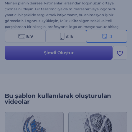
Mimari planın dairesel katmanları arasından logonuzun ortaya
çıkmasını izleyin. Bir tasarımcı ya da mimarsanız veya logonuzu
yaratıcı bir şekilde sergilemek istiyorsanız, bu animasyon işinizi
görecektir. Logonuzu yükleyin, Müzik Kitaplığımızdaki kaliteli
parçalardan birini seçin, profesyonel logo animasyonunuz birkaç
dakikada elinizde olsun. Hemen deneyin!
16:9
9:16
1:1
Şi̇mdi̇ Oluştur
Bu şablon kullanılarak oluşturulan
videolar