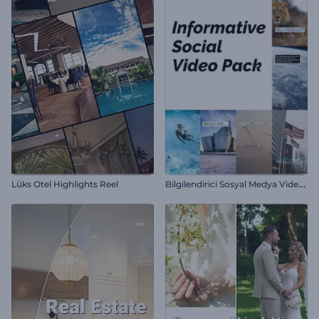
B
ilgilendirici Sosyal Medya Video Paketi
Lüks Otel Highlights Reel