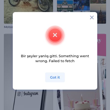
Motosiklet Macerası Reel
En Güzel Yerler Gösterimi
Bir şeyler yanlış gitti. Something went
wrong. Failed to fetch
Got it