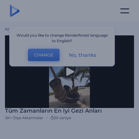
Ana Sayfa
Şablonlar
Tüm Zamanların En İyi Gezi Anları
Would you like to change Renderforest language
to English?
No, thanks
CHANGE
Tüm Zamanların En İyi Gezi Anları
3K+
Dışa Aktarmalar
20 saniye